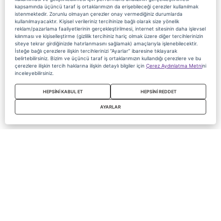
kapsamında üçüncü taraf iş ortaklarımızın da erişebileceği çerezler kullanılmak
istenmektedir. Zorunlu olmayan çerezler onay vermediğiniz durumlarda
kullanılmayacaktır. Kişisel verileriniz tercihinize bağlı olarak size yönelik
reklam/pazarlama faaliyetlerinin gerçekleştirilmesi, internet sitesinin daha işlevsel
kılınması ve kişiselleştirme (gizlilik tercihiniz hariç olmak üzere diğer tercihlerinizin
siteye tekrar girdiğinizde hatırlanmasını sağlamak) amaçlarıyla işlenebilecektir.
İsteğe bağlı çerezlere ilişkin tercihlerinizi “Ayarlar” ibaresine tıklayarak
belirtebilirsiniz. Bizim ve üçüncü taraf iş ortaklarımızın kullandığı çerezlere ve bu
çerezlere ilişkin tercih haklarına ilişkin detaylı bilgiler için
Çerez Aydınlatma Metni
ni
inceleyebilirsiniz.
HEPSİNİ KABUL ET
HEPSİNİ REDDET
AYARLAR
Copyright 2020 Digiturk Bu siteyi kullanarak sözleşmeyi kabul etmiş