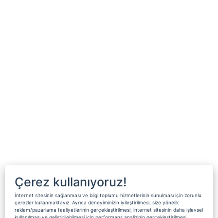
Çerez kullanıyoruz!
İnternet sitesinin sağlanması ve bilgi toplumu hizmetlerinin sunulması için zorunlu
çerezler kullanmaktayız. Ayrıca deneyiminizin iyileştirilmesi, size yönelik
reklam/pazarlama faaliyetlerinin gerçekleştirilmesi, internet sitesinin daha işlevsel
kullanılması ve geliştirilebilmesi için performans analizinin gerçekleştirilmesi