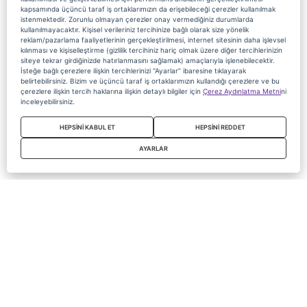
kapsamında üçüncü taraf iş ortaklarımızın da erişebileceği çerezler kullanılmak
istenmektedir. Zorunlu olmayan çerezler onay vermediğiniz durumlarda
kullanılmayacaktır. Kişisel verileriniz tercihinize bağlı olarak size yönelik
reklam/pazarlama faaliyetlerinin gerçekleştirilmesi, internet sitesinin daha işlevsel
kılınması ve kişiselleştirme (gizlilik tercihiniz hariç olmak üzere diğer tercihlerinizin
siteye tekrar girdiğinizde hatırlanmasını sağlamak) amaçlarıyla işlenebilecektir.
İsteğe bağlı çerezlere ilişkin tercihlerinizi “Ayarlar” ibaresine tıklayarak
belirtebilirsiniz. Bizim ve üçüncü taraf iş ortaklarımızın kullandığı çerezlere ve bu
çerezlere ilişkin tercih haklarına ilişkin detaylı bilgiler için
Çerez Aydınlatma Metni
ni
inceleyebilirsiniz.
HEPSİNİ KABUL ET
HEPSİNİ REDDET
AYARLAR
Copyright 2020 Digiturk Bu siteyi kullanarak sözleşmeyi kabul etmiş