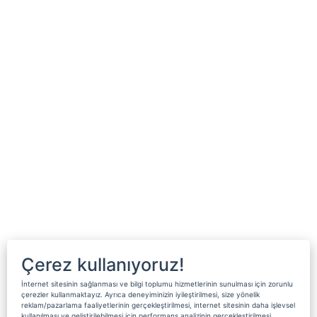
Çerez kullanıyoruz!
İnternet sitesinin sağlanması ve bilgi toplumu hizmetlerinin sunulması için zorunlu
çerezler kullanmaktayız. Ayrıca deneyiminizin iyileştirilmesi, size yönelik
reklam/pazarlama faaliyetlerinin gerçekleştirilmesi, internet sitesinin daha işlevsel
kullanılması ve geliştirilebilmesi için performans analizinin gerçekleştirilmesi