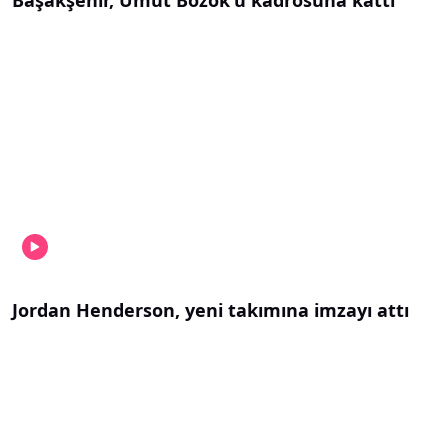
Başakşehir, Umut Bozok'u kadrosuna kattı
Jordan Henderson, yeni takımına imzayı attı