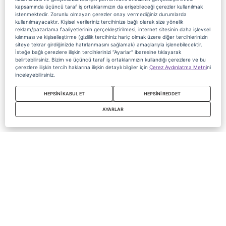
kapsamında üçüncü taraf iş ortaklarımızın da erişebileceği çerezler kullanılmak
istenmektedir. Zorunlu olmayan çerezler onay vermediğiniz durumlarda
kullanılmayacaktır. Kişisel verileriniz tercihinize bağlı olarak size yönelik
reklam/pazarlama faaliyetlerinin gerçekleştirilmesi, internet sitesinin daha işlevsel
kılınması ve kişiselleştirme (gizlilik tercihiniz hariç olmak üzere diğer tercihlerinizin
siteye tekrar girdiğinizde hatırlanmasını sağlamak) amaçlarıyla işlenebilecektir.
İsteğe bağlı çerezlere ilişkin tercihlerinizi “Ayarlar” ibaresine tıklayarak
belirtebilirsiniz. Bizim ve üçüncü taraf iş ortaklarımızın kullandığı çerezlere ve bu
çerezlere ilişkin tercih haklarına ilişkin detaylı bilgiler için
Çerez Aydınlatma Metni
ni
inceleyebilirsiniz.
HEPSİNİ KABUL ET
HEPSİNİ REDDET
AYARLAR
Copyright 2020 Digiturk Bu siteyi kullanarak sözleşmeyi kabul etmiş