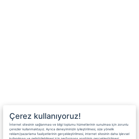
Çerez kullanıyoruz!
İnternet sitesinin sağlanması ve bilgi toplumu hizmetlerinin sunulması için zorunlu
çerezler kullanmaktayız. Ayrıca deneyiminizin iyileştirilmesi, size yönelik
reklam/pazarlama faaliyetlerinin gerçekleştirilmesi, internet sitesinin daha işlevsel
kullanılması ve geliştirilebilmesi için performans analizinin gerçekleştirilmesi