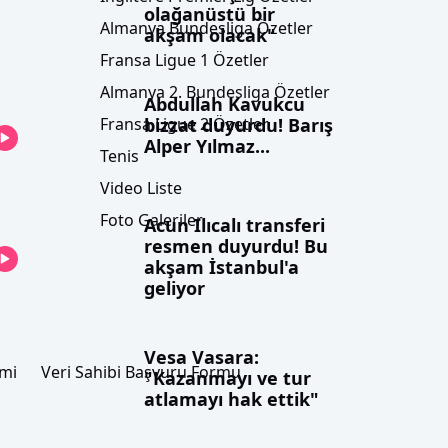
olağanüstü bir
Almanya Bundesliga Özetler
akşam olacak"
Fransa Ligue 1 Özetler
Almanya 2. Bundesliga Özetler
Abdullah Kavukcu
bizzat duyurdu! Barış
Fransa Ligue 2 Özetler
Alper Yılmaz...
Tenis
Video Liste
Foto Galeriler
Acun Ilıcalı transferi
resmen duyurdu! Bu
akşam İstanbul'a
geliyor
Vesa Vasara:
imi
Veri Sahibi Başvuru Formu
"Kazanmayı ve tur
atlamayı hak ettik"