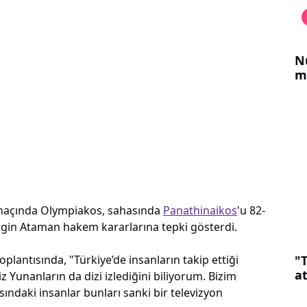
N
m
lk maçında Olympiakos, sahasında
Panathinaikos
'u 82-
gin Ataman hakem kararlarına tepki gösterdi.
"
antısında, "Türkiye’de insanların takip ettiği
a
iz Yunanların da dizi izlediğini biliyorum. Bizim
ındaki insanlar bunları sanki bir televizyon