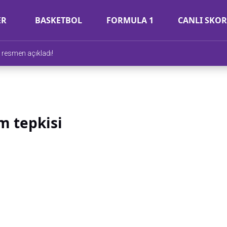
ER
BASKETBOL
FORMULA 1
CANLI SKOR
 resmen açıkladı!
m tepkisi