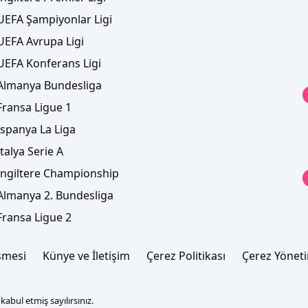
UEFA Şampiyonlar Ligi
UEFA Avrupa Ligi
UEFA Konferans Ligi
Almanya Bundesliga
Fransa Ligue 1
İspanya La Liga
İtalya Serie A
İngiltere Championship
Almanya 2. Bundesliga
Fransa Ligue 2
şmesi
Künye ve İletişim
Çerez Politikası
Çerez Yönet
abul etmiş sayılırsınız.