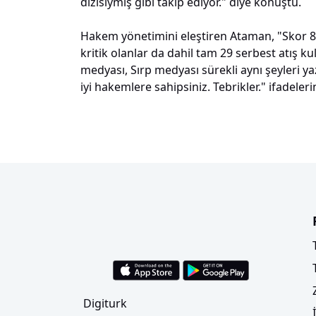
dizisiymiş gibi takip ediyor." diye konuştu.
Hakem yönetimini eleştiren Ataman, "Skor 82
kritik olanlar da dahil tam 29 serbest atış ku
medyası, Sırp medyası sürekli aynı şeyleri y
iyi hakemlere sahipsiniz. Tebrikler." ifadeleri
Digiturk