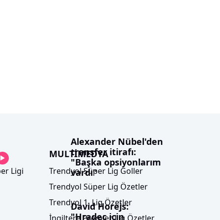
Alexander Nübel'den
transfer itirafı:
MULTİMEDYA
"Başka opsiyonlarım
er Ligi
Trendyol Süper Lig Goller
vardı"
Trendyol Süper Lig Özetler
Trendyol 1. Lig Özetler
David Horejs:
"Hradec için
İngiltere Premier Lig Özetler