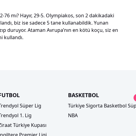
-76 mı? Hayır, 29-5. Olympiakos, son 2 dakikadaki
llandı, biz ise sadece 5 tane kullanabildik. Yunan
azıp duruyor. Ataman Avrupa’nın en kötü koçu, siz en
ni kullandı.
FUTBOL
BASKETBOL
Trendyol Süper Lig
Türkiye Sigorta Basketbol Süp
Trendyol 1. Lig
NBA
Ziraat Türkiye Kupası
İngiltere Premier Ligi