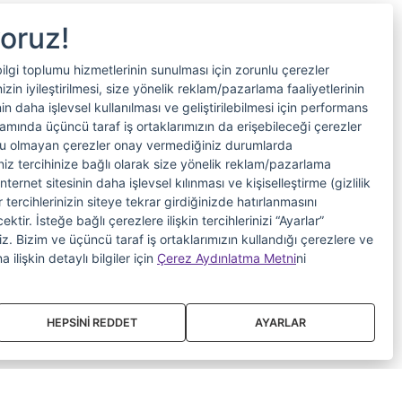
yoruz!
bilgi toplumu hizmetlerinin sunulması için zorunlu çerezler
in iyileştirilmesi, size yönelik reklam/pazarlama faaliyetlerinin
nin daha işlevsel kullanılması ve geliştirilebilmesi için performans
samında üçüncü taraf iş ortaklarımızın da erişebileceği çerezler
nlu olmayan çerezler onay vermediğiniz durumlarda
riniz tercihinize bağlı olarak size yönelik reklam/pazarlama
internet sitesinin daha işlevsel kılınması ve kişiselleştirme (gizlilik
 tercihlerinizin siteye tekrar girdiğinizde hatırlanmasını
tir. İsteğe bağlı çerezlere ilişkin tercihlerinizi “Ayarlar”
iniz. Bizim ve üçüncü taraf iş ortaklarımızın kullandığı çerezlere ve
a ilişkin detaylı bilgiler için
Çerez Aydınlatma Metni
ni
HEPSİNİ REDDET
AYARLAR