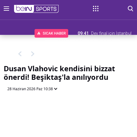
09:41
Dev final için İstanbul
iddiası! El Clasico Türkiye'de oynanabilir
Dusan Vlahovic kendisini bizzat
önerdi! Beşiktaş'la anılıyordu
28 Haziran 2026 Paz 10:38