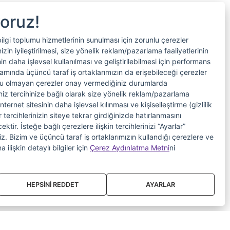
yoruz!
bilgi toplumu hizmetlerinin sunulması için zorunlu çerezler
in iyileştirilmesi, size yönelik reklam/pazarlama faaliyetlerinin
nin daha işlevsel kullanılması ve geliştirilebilmesi için performans
samında üçüncü taraf iş ortaklarımızın da erişebileceği çerezler
nlu olmayan çerezler onay vermediğiniz durumlarda
riniz tercihinize bağlı olarak size yönelik reklam/pazarlama
internet sitesinin daha işlevsel kılınması ve kişiselleştirme (gizlilik
 tercihlerinizin siteye tekrar girdiğinizde hatırlanmasını
tir. İsteğe bağlı çerezlere ilişkin tercihlerinizi “Ayarlar”
iniz. Bizim ve üçüncü taraf iş ortaklarımızın kullandığı çerezlere ve
a ilişkin detaylı bilgiler için
Çerez Aydınlatma Metni
ni
HEPSİNİ REDDET
AYARLAR