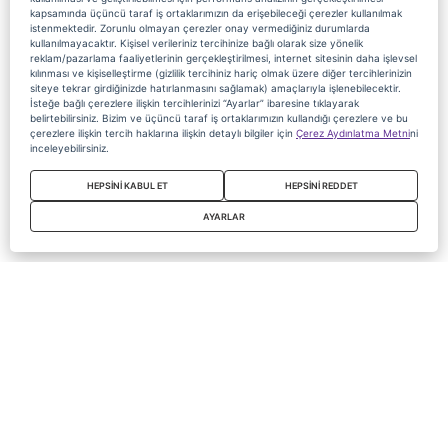
kapsamında üçüncü taraf iş ortaklarımızın da erişebileceği çerezler kullanılmak
istenmektedir. Zorunlu olmayan çerezler onay vermediğiniz durumlarda
kullanılmayacaktır. Kişisel verileriniz tercihinize bağlı olarak size yönelik
reklam/pazarlama faaliyetlerinin gerçekleştirilmesi, internet sitesinin daha işlevsel
kılınması ve kişiselleştirme (gizlilik tercihiniz hariç olmak üzere diğer tercihlerinizin
siteye tekrar girdiğinizde hatırlanmasını sağlamak) amaçlarıyla işlenebilecektir.
İsteğe bağlı çerezlere ilişkin tercihlerinizi “Ayarlar” ibaresine tıklayarak
belirtebilirsiniz. Bizim ve üçüncü taraf iş ortaklarımızın kullandığı çerezlere ve bu
çerezlere ilişkin tercih haklarına ilişkin detaylı bilgiler için
Çerez Aydınlatma Metni
ni
inceleyebilirsiniz.
HEPSİNİ KABUL ET
HEPSİNİ REDDET
AYARLAR
Copyright 2020 Digiturk Bu siteyi kullanarak sözleşmeyi kabul etmiş