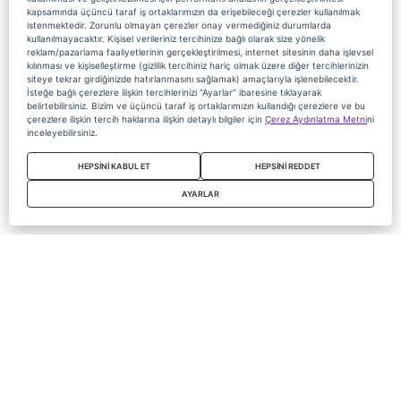
kapsamında üçüncü taraf iş ortaklarımızın da erişebileceği çerezler kullanılmak
istenmektedir. Zorunlu olmayan çerezler onay vermediğiniz durumlarda
kullanılmayacaktır. Kişisel verileriniz tercihinize bağlı olarak size yönelik
reklam/pazarlama faaliyetlerinin gerçekleştirilmesi, internet sitesinin daha işlevsel
kılınması ve kişiselleştirme (gizlilik tercihiniz hariç olmak üzere diğer tercihlerinizin
siteye tekrar girdiğinizde hatırlanmasını sağlamak) amaçlarıyla işlenebilecektir.
İsteğe bağlı çerezlere ilişkin tercihlerinizi “Ayarlar” ibaresine tıklayarak
belirtebilirsiniz. Bizim ve üçüncü taraf iş ortaklarımızın kullandığı çerezlere ve bu
çerezlere ilişkin tercih haklarına ilişkin detaylı bilgiler için
Çerez Aydınlatma Metni
ni
inceleyebilirsiniz.
HEPSİNİ KABUL ET
HEPSİNİ REDDET
AYARLAR
Copyright 2020 Digiturk Bu siteyi kullanarak sözleşmeyi kabul etmiş