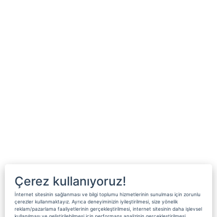
Çerez kullanıyoruz!
İnternet sitesinin sağlanması ve bilgi toplumu hizmetlerinin sunulması için zorunlu
çerezler kullanmaktayız. Ayrıca deneyiminizin iyileştirilmesi, size yönelik
reklam/pazarlama faaliyetlerinin gerçekleştirilmesi, internet sitesinin daha işlevsel
kullanılması ve geliştirilebilmesi için performans analizinin gerçekleştirilmesi