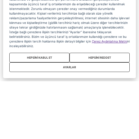
kapsamında üçüncü taraf iş ortaklarımızın da erişebileceği çerezler kullanılmak
istenmektedir. Zorunlu olmayan çerezler onay vermediğiniz durumlarda
kullanılmayacaktır. Kişisel verileriniz tercihinize bağlı olarak size yönelik
reklam/pazarlama faaliyetlerinin gerçekleştirilmesi, internet sitesinin daha işlevsel
kılınması ve kişiselleştirme (gizlilik tercihiniz hariç olmak üzere diğer tercihlerinizin
siteye tekrar girdiğinizde hatırlanmasını sağlamak) amaçlarıyla işlenebilecektir.
İsteğe bağlı çerezlere ilişkin tercihlerinizi “Ayarlar” ibaresine tıklayarak
belirtebilirsiniz. Bizim ve üçüncü taraf iş ortaklarımızın kullandığı çerezlere ve bu
çerezlere ilişkin tercih haklarına ilişkin detaylı bilgiler için
Çerez Aydınlatma Metni
ni
inceleyebilirsiniz.
HEPSİNİ KABUL ET
HEPSİNİ REDDET
AYARLAR
Copyright 2020 Digiturk Bu siteyi kullanarak sözleşmeyi kabul etmiş