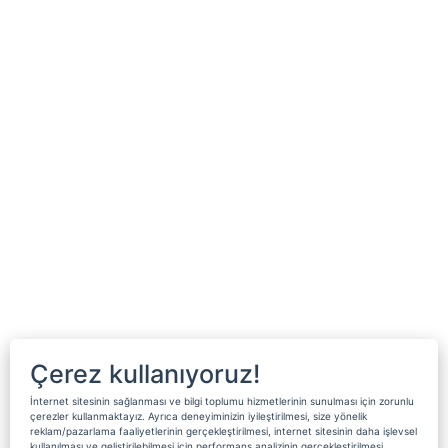
Çerez kullanıyoruz!
İnternet sitesinin sağlanması ve bilgi toplumu hizmetlerinin sunulması için zorunlu
çerezler kullanmaktayız. Ayrıca deneyiminizin iyileştirilmesi, size yönelik
reklam/pazarlama faaliyetlerinin gerçekleştirilmesi, internet sitesinin daha işlevsel
kullanılması ve geliştirilebilmesi için performans analizinin gerçekleştirilmesi