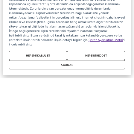
kapsamında üçüncü taraf iş ortaklarımızın da erişebileceği çerezler kullanılmak
istenmektedir. Zorunlu olmayan çerezler onay vermediğiniz durumlarda
kullanılmayacaktır. Kişisel verileriniz tercihinize bağlı olarak size yönelik
reklam/pazarlama faaliyetlerinin gerçekleştirilmesi, internet sitesinin daha işlevsel
kılınması ve kişiselleştirme (gizlilik tercihiniz hariç olmak üzere diğer tercihlerinizin
siteye tekrar girdiğinizde hatırlanmasını sağlamak) amaçlarıyla işlenebilecektir.
İsteğe bağlı çerezlere ilişkin tercihlerinizi “Ayarlar” ibaresine tıklayarak
belirtebilirsiniz. Bizim ve üçüncü taraf iş ortaklarımızın kullandığı çerezlere ve bu
çerezlere ilişkin tercih haklarına ilişkin detaylı bilgiler için
Çerez Aydınlatma Metni
ni
inceleyebilirsiniz.
HEPSİNİ KABUL ET
HEPSİNİ REDDET
AYARLAR
Copyright 2020 Digiturk Bu siteyi kullanarak sözleşmeyi kabul etmiş