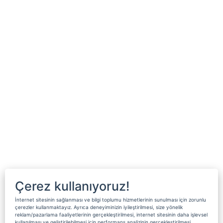
Çerez kullanıyoruz!
İnternet sitesinin sağlanması ve bilgi toplumu hizmetlerinin sunulması için zorunlu
çerezler kullanmaktayız. Ayrıca deneyiminizin iyileştirilmesi, size yönelik
reklam/pazarlama faaliyetlerinin gerçekleştirilmesi, internet sitesinin daha işlevsel
kullanılması ve geliştirilebilmesi için performans analizinin gerçekleştirilmesi