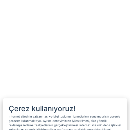
Çerez kullanıyoruz!
İnternet sitesinin sağlanması ve bilgi toplumu hizmetlerinin sunulması için zorunlu
çerezler kullanmaktayız. Ayrıca deneyiminizin iyileştirilmesi, size yönelik
reklam/pazarlama faaliyetlerinin gerçekleştirilmesi, internet sitesinin daha işlevsel
kullanılması ve geliştirilebilmesi için performans analizinin gerçekleştirilmesi