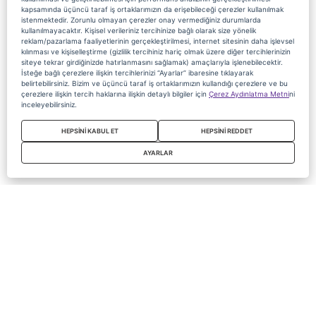
kapsamında üçüncü taraf iş ortaklarımızın da erişebileceği çerezler kullanılmak
istenmektedir. Zorunlu olmayan çerezler onay vermediğiniz durumlarda
kullanılmayacaktır. Kişisel verileriniz tercihinize bağlı olarak size yönelik
reklam/pazarlama faaliyetlerinin gerçekleştirilmesi, internet sitesinin daha işlevsel
kılınması ve kişiselleştirme (gizlilik tercihiniz hariç olmak üzere diğer tercihlerinizin
siteye tekrar girdiğinizde hatırlanmasını sağlamak) amaçlarıyla işlenebilecektir.
İsteğe bağlı çerezlere ilişkin tercihlerinizi “Ayarlar” ibaresine tıklayarak
belirtebilirsiniz. Bizim ve üçüncü taraf iş ortaklarımızın kullandığı çerezlere ve bu
çerezlere ilişkin tercih haklarına ilişkin detaylı bilgiler için
Çerez Aydınlatma Metni
ni
inceleyebilirsiniz.
HEPSİNİ KABUL ET
HEPSİNİ REDDET
AYARLAR
Copyright 2020 Digiturk Bu siteyi kullanarak sözleşmeyi kabul etmiş