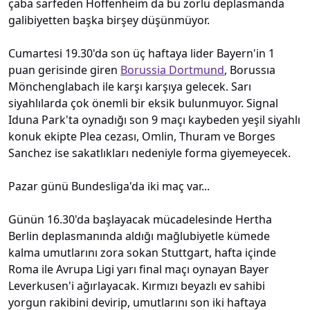
çaba sarfeden Hoffenheim da bu zorlu deplasmanda
galibiyetten başka birşey düşünmüyor.
Cumartesi 19.30'da son üç haftaya lider Bayern'in 1
puan gerisinde giren
Borussia Dortmund
, Borussıa
Mönchenglabach ile karşı karşıya gelecek. Sarı
siyahlılarda çok önemli bir eksik bulunmuyor. Signal
Iduna Park'ta oynadığı son 9 maçı kaybeden yeşil siyahlı
konuk ekipte Plea cezası, Omlin, Thuram ve Borges
Sanchez ise sakatlıkları nedeniyle forma giyemeyecek.
Pazar günü Bundesliga'da iki maç var...
Günün 16.30'da başlayacak mücadelesinde Hertha
Berlin deplasmanında aldığı mağlubiyetle kümede
kalma umutlarını zora sokan Stuttgart, hafta içinde
Roma ile Avrupa Ligi yarı final maçı oynayan Bayer
Leverkusen'i ağırlayacak. Kırmızı beyazlı ev sahibi
yorgun rakibini devirip, umutlarını son iki haftaya