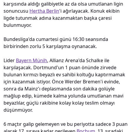
karşısında aldığı galibiyetle az da olsa umutlanan ligin
sonuncusu
Hertha Berlin
'i ağırlayacak. Konuk ekibin
ligde tutunmak adına kazanmaktan başka çaresi
bulunmuyor.
Bundesliga'da cumartesi günü 16:30 seansında
birbirinden zorlu 5 karşılaşma oynanacak.
Lider
Bayern Münih
, Allianz Arena'da Schalke ile
karşılaşacak. Dortmund'un 1 puan önünde zirvede
bulunan kırmızı beyazlı ev sahibi koltuğu kaptırmamak
için kazanmak istiyor. Önce Werder Bremen'i evinde,
sonra da Mainz'ı deplasmanda son dakika golüyle
mağlup edip, kümede kalma yolunda umutlanan mavi
beyazlılar, güçlü rakibine kolay kolay teslim olmayı
düşünmüyor.
6 maçtır galip gelemeyen ve bu periyotta sadece 3 puan
alarak 17. sıraya kadar gerileyen
Bochum
, 13. sıradaki