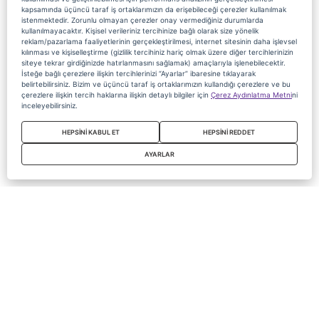
kapsamında üçüncü taraf iş ortaklarımızın da erişebileceği çerezler kullanılmak
istenmektedir. Zorunlu olmayan çerezler onay vermediğiniz durumlarda
kullanılmayacaktır. Kişisel verileriniz tercihinize bağlı olarak size yönelik
reklam/pazarlama faaliyetlerinin gerçekleştirilmesi, internet sitesinin daha işlevsel
kılınması ve kişiselleştirme (gizlilik tercihiniz hariç olmak üzere diğer tercihlerinizin
siteye tekrar girdiğinizde hatırlanmasını sağlamak) amaçlarıyla işlenebilecektir.
İsteğe bağlı çerezlere ilişkin tercihlerinizi “Ayarlar” ibaresine tıklayarak
belirtebilirsiniz. Bizim ve üçüncü taraf iş ortaklarımızın kullandığı çerezlere ve bu
çerezlere ilişkin tercih haklarına ilişkin detaylı bilgiler için
Çerez Aydınlatma Metni
ni
inceleyebilirsiniz.
HEPSİNİ KABUL ET
HEPSİNİ REDDET
AYARLAR
Copyright 2020 Digiturk Bu siteyi kullanarak sözleşmeyi kabul etmiş