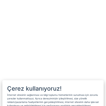
Çerez kullanıyoruz!
İnternet sitesinin sağlanması ve bilgi toplumu hizmetlerinin sunulması için zorunlu
çerezler kullanmaktayız. Ayrıca deneyiminizin iyileştirilmesi, size yönelik
reklam/pazarlama faaliyetlerinin gerçekleştirilmesi, internet sitesinin daha işlevsel
kullanılması ve geliştirilebilmesi için performans analizinin gerçekleştirilmesi