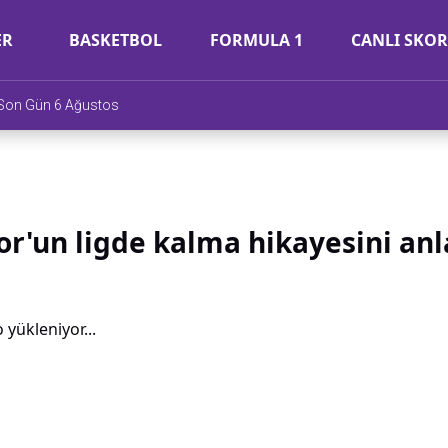
ER
BASKETBOL
FORMULA 1
CANLI SKOR
e Son Gün 6 Ağustos
or'un ligde kalma hikayesini anla
 yükleniyor...