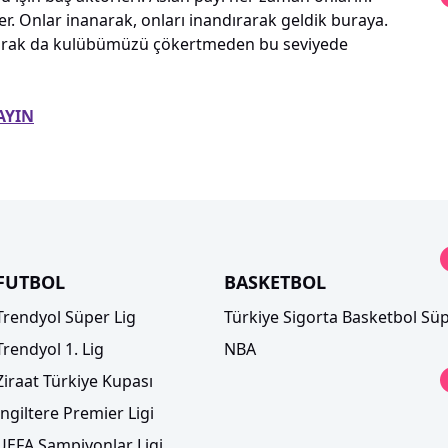
ler. Onlar inanarak, onları inandırarak geldik buraya.
larak da kulübümüzü çökertmeden bu seviyede
AYIN
FUTBOL
BASKETBOL
Trendyol Süper Lig
Türkiye Sigorta Basketbol Süp
Trendyol 1. Lig
NBA
Ziraat Türkiye Kupası
İngiltere Premier Ligi
UEFA Şampiyonlar Ligi