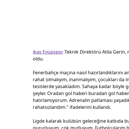
ikas Eyüpspor
Teknik Direktörü Atila Gerin,
oldu.
Fenerbahçe maçına nasıl hazırlandıklarını an
rahat olmalıyım, inanmalıyım, çocukları da 
tesislerde yasakladım. Sahaya kadar böyle ge
şeyler. Oradan gol haberi buradan gol haber
hatırlamıyorum. Adrenalin patlaması yaşadı
rahatsızlandım." ifadelerini kullandı.
Ligde kalarak kulübün geleceğine katkıda bulu
gururluyum, çok mutluyum. Futbolcularım bu 