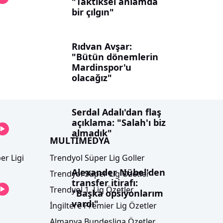
"Taktiksel anlamda
bir çılgın"
Rıdvan Avşar:
"Bütün dönemlerin
Mardinspor'u
olacağız"
Serdal Adalı'dan flaş
açıklama: "Salah'ı biz
almadık"
MULTİMEDYA
er Ligi
Trendyol Süper Lig Goller
Alexander Nübel'den
Trendyol Süper Lig Özetler
transfer itirafı:
Trendyol 1. Lig Özetler
"Başka opsiyonlarım
vardı"
İngiltere Premier Lig Özetler
Almanya Bundesliga Özetler