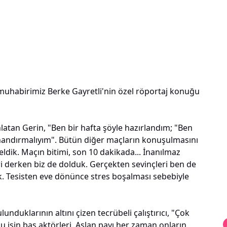
 muhabirimiz Berke Gayretli'nin özel röportaj konuğu
latan Gerin, "Ben bir hafta şöyle hazırlandım; "Ben
inandırmalıyım". Bütün diğer maçların konuşulmasını
ldik. Maçın bitimi, son 10 dakikada... İnanılmaz
i derken biz de dolduk. Gerçekten sevinçleri ben de
k. Tesisten eve dönünce stres boşalması sebebiyle
nduklarının altını çizen tecrübeli çalıştırıcı, "Çok
işin baş aktörleri. Aslan payı her zaman onların.