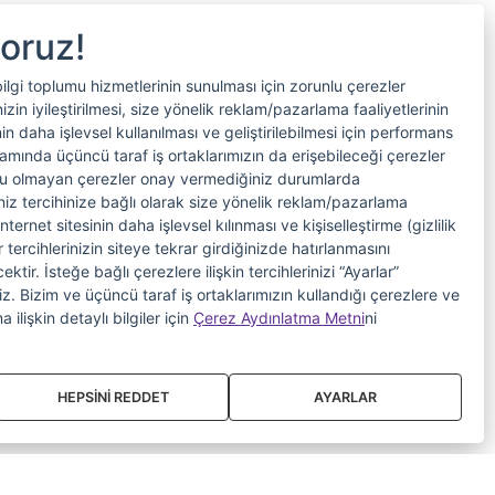
yoruz!
bilgi toplumu hizmetlerinin sunulması için zorunlu çerezler
in iyileştirilmesi, size yönelik reklam/pazarlama faaliyetlerinin
nin daha işlevsel kullanılması ve geliştirilebilmesi için performans
samında üçüncü taraf iş ortaklarımızın da erişebileceği çerezler
nlu olmayan çerezler onay vermediğiniz durumlarda
riniz tercihinize bağlı olarak size yönelik reklam/pazarlama
internet sitesinin daha işlevsel kılınması ve kişiselleştirme (gizlilik
 tercihlerinizin siteye tekrar girdiğinizde hatırlanmasını
tir. İsteğe bağlı çerezlere ilişkin tercihlerinizi “Ayarlar”
iniz. Bizim ve üçüncü taraf iş ortaklarımızın kullandığı çerezlere ve
a ilişkin detaylı bilgiler için
Çerez Aydınlatma Metni
ni
HEPSİNİ REDDET
AYARLAR