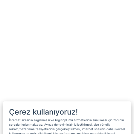
Çerez kullanıyoruz!
İnternet sitesinin sağlanması ve bilgi toplumu hizmetlerinin sunulması için zorunlu
çerezler kullanmaktayız. Ayrıca deneyiminizin iyileştirilmesi, size yönelik
reklam/pazarlama faaliyetlerinin gerçekleştirilmesi, internet sitesinin daha işlevsel
kullanılması ve geliştirilebilmesi için performans analizinin gerçekleştirilmesi