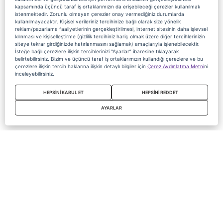
kapsamında üçüncü taraf iş ortaklarımızın da erişebileceği çerezler kullanılmak
istenmektedir. Zorunlu olmayan çerezler onay vermediğiniz durumlarda
kullanılmayacaktır. Kişisel verileriniz tercihinize bağlı olarak size yönelik
reklam/pazarlama faaliyetlerinin gerçekleştirilmesi, internet sitesinin daha işlevsel
kılınması ve kişiselleştirme (gizlilik tercihiniz hariç olmak üzere diğer tercihlerinizin
siteye tekrar girdiğinizde hatırlanmasını sağlamak) amaçlarıyla işlenebilecektir.
İsteğe bağlı çerezlere ilişkin tercihlerinizi “Ayarlar” ibaresine tıklayarak
belirtebilirsiniz. Bizim ve üçüncü taraf iş ortaklarımızın kullandığı çerezlere ve bu
çerezlere ilişkin tercih haklarına ilişkin detaylı bilgiler için
Çerez Aydınlatma Metni
ni
inceleyebilirsiniz.
HEPSİNİ KABUL ET
HEPSİNİ REDDET
AYARLAR
Copyright 2020 Digiturk Bu siteyi kullanarak sözleşmeyi kabul etmiş