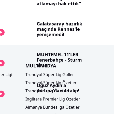
atlamayı hak ettik"
Galatasaray hazırlık
maçında Rennes'le
yenişemedi!
MUHTEMEL 11'LER |
Fenerbahçe - Sturm
Graz
MULTİMEDYA
er Ligi
Trendyol Süper Lig Goller
Trendyol Süper Lig Özetler
Oğuz Aydın'a
Avrupa'dan 4 talip!
Trendyol 1. Lig Özetler
İngiltere Premier Lig Özetler
Almanya Bundesliga Özetler