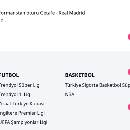
rformanstan ötürü Getafe - Real Madrid
dı.
FUTBOL
BASKETBOL
Trendyol Süper Lig
Türkiye Sigorta Basketbol Süp
Trendyol 1. Lig
NBA
Ziraat Türkiye Kupası
İngiltere Premier Ligi
UEFA Şampiyonlar Ligi