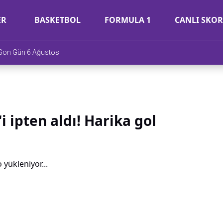
ER
BASKETBOL
FORMULA 1
CANLI SKOR
e Son Gün 6 Ağustos
i ipten aldı! Harika gol
 yükleniyor...