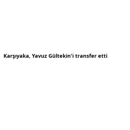
Karşıyaka, Yavuz Gültekin'i transfer etti