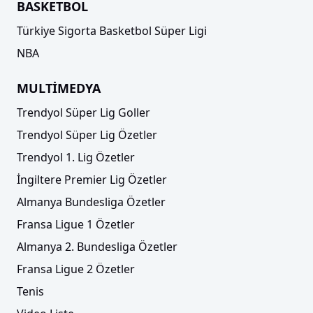
BASKETBOL
Türkiye Sigorta Basketbol Süper Ligi
NBA
MULTİMEDYA
Trendyol Süper Lig Goller
Trendyol Süper Lig Özetler
Trendyol 1. Lig Özetler
İngiltere Premier Lig Özetler
Almanya Bundesliga Özetler
Fransa Ligue 1 Özetler
Almanya 2. Bundesliga Özetler
Fransa Ligue 2 Özetler
Tenis