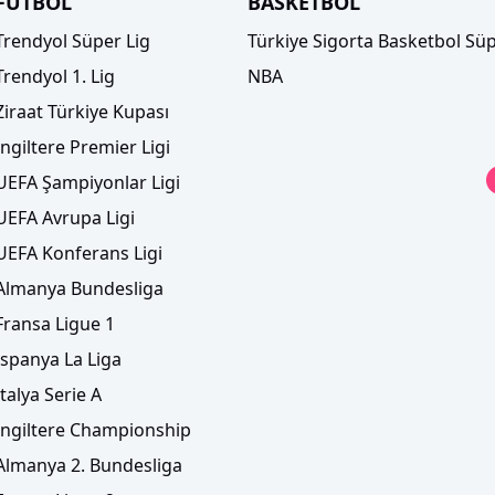
FUTBOL
BASKETBOL
Trendyol Süper Lig
Türkiye Sigorta Basketbol Süp
Trendyol 1. Lig
NBA
Ziraat Türkiye Kupası
İngiltere Premier Ligi
UEFA Şampiyonlar Ligi
UEFA Avrupa Ligi
UEFA Konferans Ligi
Almanya Bundesliga
Fransa Ligue 1
İspanya La Liga
İtalya Serie A
İngiltere Championship
Almanya 2. Bundesliga