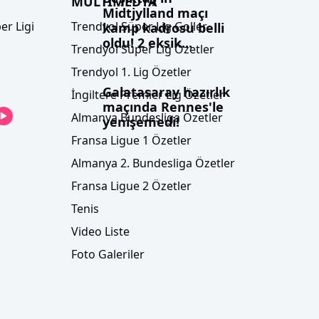
MULTİMEDYA
Midtjylland maçı
er Ligi
Trendyol Süper Lig Goller
kamp kadrosu belli
oldu! 2 eksik...
Trendyol Süper Lig Özetler
Trendyol 1. Lig Özetler
Galatasaray hazırlık
İngiltere Premier Lig Özetler
maçında Rennes'le
Almanya Bundesliga Özetler
yenişemedi!
Fransa Ligue 1 Özetler
Almanya 2. Bundesliga Özetler
Fransa Ligue 2 Özetler
Tenis
Video Liste
Foto Galeriler