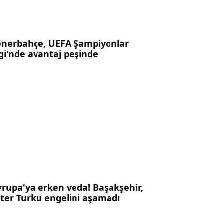
enerbahçe, UEFA Şampiyonlar
igi'nde avantaj peşinde
vrupa'ya erken veda! Başakşehir,
nter Turku engelini aşamadı