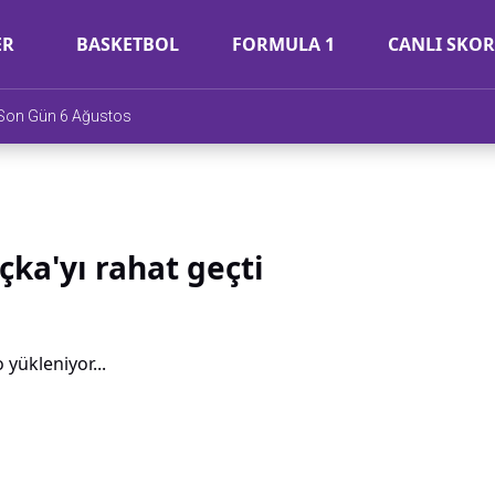
ER
BASKETBOL
FORMULA 1
CANLI SKOR
e Son Gün 6 Ağustos
çka'yı rahat geçti
 yükleniyor...