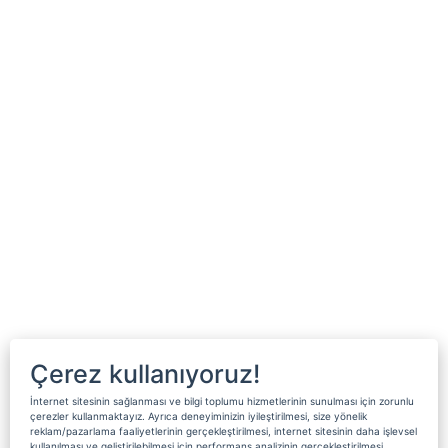
Çerez kullanıyoruz!
İnternet sitesinin sağlanması ve bilgi toplumu hizmetlerinin sunulması için zorunlu
çerezler kullanmaktayız. Ayrıca deneyiminizin iyileştirilmesi, size yönelik
reklam/pazarlama faaliyetlerinin gerçekleştirilmesi, internet sitesinin daha işlevsel
kullanılması ve geliştirilebilmesi için performans analizinin gerçekleştirilmesi