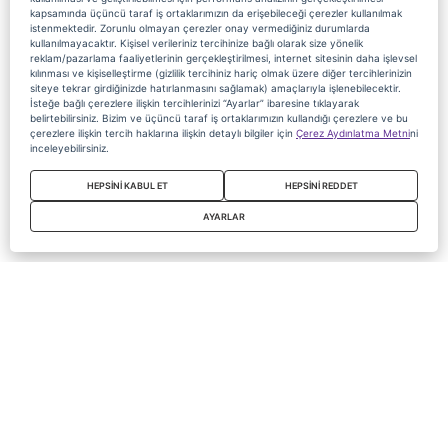
kapsamında üçüncü taraf iş ortaklarımızın da erişebileceği çerezler kullanılmak
istenmektedir. Zorunlu olmayan çerezler onay vermediğiniz durumlarda
kullanılmayacaktır. Kişisel verileriniz tercihinize bağlı olarak size yönelik
reklam/pazarlama faaliyetlerinin gerçekleştirilmesi, internet sitesinin daha işlevsel
kılınması ve kişiselleştirme (gizlilik tercihiniz hariç olmak üzere diğer tercihlerinizin
siteye tekrar girdiğinizde hatırlanmasını sağlamak) amaçlarıyla işlenebilecektir.
İsteğe bağlı çerezlere ilişkin tercihlerinizi “Ayarlar” ibaresine tıklayarak
belirtebilirsiniz. Bizim ve üçüncü taraf iş ortaklarımızın kullandığı çerezlere ve bu
çerezlere ilişkin tercih haklarına ilişkin detaylı bilgiler için
Çerez Aydınlatma Metni
ni
inceleyebilirsiniz.
HEPSİNİ KABUL ET
HEPSİNİ REDDET
AYARLAR
Copyright 2020 Digiturk Bu siteyi kullanarak sözleşmeyi kabul etmiş