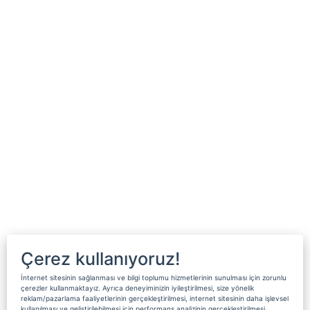
Çerez kullanıyoruz!
İnternet sitesinin sağlanması ve bilgi toplumu hizmetlerinin sunulması için zorunlu
çerezler kullanmaktayız. Ayrıca deneyiminizin iyileştirilmesi, size yönelik
reklam/pazarlama faaliyetlerinin gerçekleştirilmesi, internet sitesinin daha işlevsel
kullanılması ve geliştirilebilmesi için performans analizinin gerçekleştirilmesi