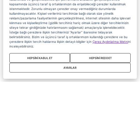
kapsamında üçüncü taraf iş ortaklarımızın da erişebileceği çerezler kullanılmak
istenmektedir. Zorunlu olmayan çerezler onay vermediğiniz durumlarda
kullanılmayacaktır. Kişisel verileriniz tercihinize bağlı olarak size yönelik
reklam/pazarlama faaliyetlerinin gerçekleştirilmesi, internet sitesinin daha işlevsel
kılınması ve kişiselleştirme (gizlilik tercihiniz hariç olmak üzere diğer tercihlerinizin
siteye tekrar girdiğinizde hatırlanmasını sağlamak) amaçlarıyla işlenebilecektir.
İsteğe bağlı çerezlere ilişkin tercihlerinizi “Ayarlar” ibaresine tıklayarak
belirtebilirsiniz. Bizim ve üçüncü taraf iş ortaklarımızın kullandığı çerezlere ve bu
çerezlere ilişkin tercih haklarına ilişkin detaylı bilgiler için
Çerez Aydınlatma Metni
ni
inceleyebilirsiniz.
HEPSİNİ KABUL ET
HEPSİNİ REDDET
AYARLAR
Copyright 2020 Digiturk Bu siteyi kullanarak sözleşmeyi kabul etmiş