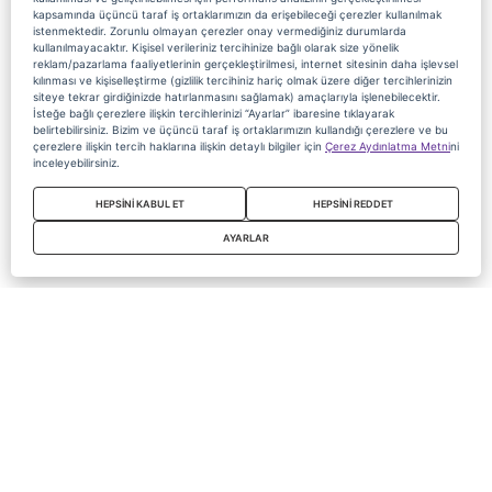
kapsamında üçüncü taraf iş ortaklarımızın da erişebileceği çerezler kullanılmak
istenmektedir. Zorunlu olmayan çerezler onay vermediğiniz durumlarda
kullanılmayacaktır. Kişisel verileriniz tercihinize bağlı olarak size yönelik
reklam/pazarlama faaliyetlerinin gerçekleştirilmesi, internet sitesinin daha işlevsel
kılınması ve kişiselleştirme (gizlilik tercihiniz hariç olmak üzere diğer tercihlerinizin
siteye tekrar girdiğinizde hatırlanmasını sağlamak) amaçlarıyla işlenebilecektir.
İsteğe bağlı çerezlere ilişkin tercihlerinizi “Ayarlar” ibaresine tıklayarak
belirtebilirsiniz. Bizim ve üçüncü taraf iş ortaklarımızın kullandığı çerezlere ve bu
çerezlere ilişkin tercih haklarına ilişkin detaylı bilgiler için
Çerez Aydınlatma Metni
ni
inceleyebilirsiniz.
HEPSİNİ KABUL ET
HEPSİNİ REDDET
AYARLAR
Copyright 2020 Digiturk Bu siteyi kullanarak sözleşmeyi kabul etmiş