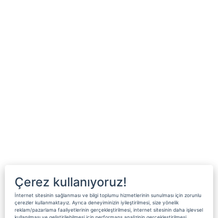
Çerez kullanıyoruz!
İnternet sitesinin sağlanması ve bilgi toplumu hizmetlerinin sunulması için zorunlu
çerezler kullanmaktayız. Ayrıca deneyiminizin iyileştirilmesi, size yönelik
reklam/pazarlama faaliyetlerinin gerçekleştirilmesi, internet sitesinin daha işlevsel
kullanılması ve geliştirilebilmesi için performans analizinin gerçekleştirilmesi