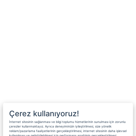
Çerez kullanıyoruz!
İnternet sitesinin sağlanması ve bilgi toplumu hizmetlerinin sunulması için zorunlu
çerezler kullanmaktayız. Ayrıca deneyiminizin iyileştirilmesi, size yönelik
reklam/pazarlama faaliyetlerinin gerçekleştirilmesi, internet sitesinin daha işlevsel
kullanılması ve geliştirilebilmesi için performans analizinin gerçekleştirilmesi