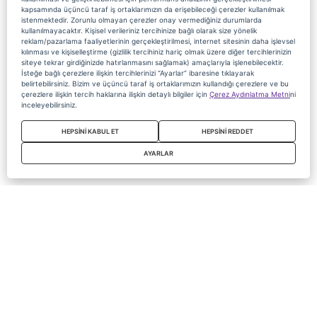
kapsamında üçüncü taraf iş ortaklarımızın da erişebileceği çerezler kullanılmak
istenmektedir. Zorunlu olmayan çerezler onay vermediğiniz durumlarda
kullanılmayacaktır. Kişisel verileriniz tercihinize bağlı olarak size yönelik
reklam/pazarlama faaliyetlerinin gerçekleştirilmesi, internet sitesinin daha işlevsel
kılınması ve kişiselleştirme (gizlilik tercihiniz hariç olmak üzere diğer tercihlerinizin
siteye tekrar girdiğinizde hatırlanmasını sağlamak) amaçlarıyla işlenebilecektir.
İsteğe bağlı çerezlere ilişkin tercihlerinizi “Ayarlar” ibaresine tıklayarak
belirtebilirsiniz. Bizim ve üçüncü taraf iş ortaklarımızın kullandığı çerezlere ve bu
çerezlere ilişkin tercih haklarına ilişkin detaylı bilgiler için
Çerez Aydınlatma Metni
ni
inceleyebilirsiniz.
HEPSİNİ KABUL ET
HEPSİNİ REDDET
AYARLAR
Copyright 2020 Digiturk Bu siteyi kullanarak sözleşmeyi kabul etmiş