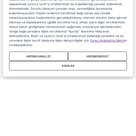
kapsamında üçüncü taraf iş ortaklarımızın da erişebileceği çerezler kullanılmak
istenmektedir. Zorunlu olmayan çerezler onay vermediğiniz durumlarda
kullanılmayacaktır. Kişisel verileriniz tercihinize bağlı olarak size yönelik
reklam/pazarlama faaliyetlerinin gerçekleştirilmesi, internet sitesinin daha işlevsel
kılınması ve kişiselleştirme (gizlilik tercihiniz hariç olmak üzere diğer tercihlerinizin
siteye tekrar girdiğinizde hatırlanmasını sağlamak) amaçlarıyla işlenebilecektir.
İsteğe bağlı çerezlere ilişkin tercihlerinizi “Ayarlar” ibaresine tıklayarak
belirtebilirsiniz. Bizim ve üçüncü taraf iş ortaklarımızın kullandığı çerezlere ve bu
çerezlere ilişkin tercih haklarına ilişkin detaylı bilgiler için
Çerez Aydınlatma Metni
ni
inceleyebilirsiniz.
HEPSİNİ KABUL ET
HEPSİNİ REDDET
AYARLAR
Copyright 2020 Digiturk Bu siteyi kullanarak sözleşmeyi kabul etmiş