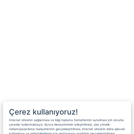
Çerez kullanıyoruz!
İnternet sitesinin sağlanması ve bilgi toplumu hizmetlerinin sunulması için zorunlu
çerezler kullanmaktayız. Ayrıca deneyiminizin iyileştirilmesi, size yönelik
reklam/pazarlama faaliyetlerinin gerçekleştirilmesi, internet sitesinin daha işlevsel
kullanılması ve geliştirilebilmesi için performans analizinin gerçekleştirilmesi