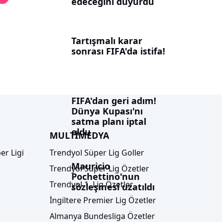
edeceğini duyurdu
Tartışmalı karar
sonrası FIFA'da istifa!
FIFA'dan geri adım!
Dünya Kupası'nı
satma planı iptal
oldu
MULTİMEDYA
er Ligi
Trendyol Süper Lig Goller
Mauricio
Trendyol Süper Lig Özetler
Pochettino'nun
Trendyol 1. Lig Özetler
sözleşmesi uzatıldı
İngiltere Premier Lig Özetler
Almanya Bundesliga Özetler