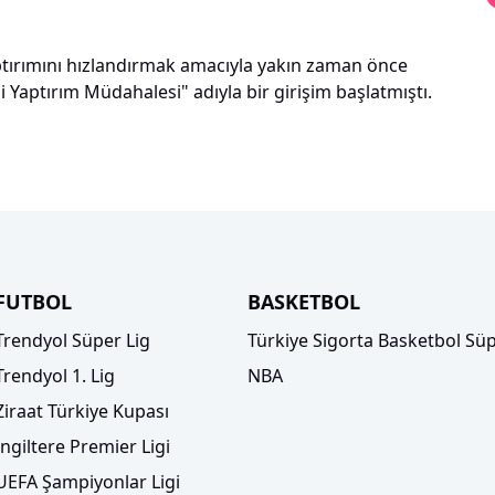
yaptırımını hızlandırmak amacıyla yakın zaman önce
i Yaptırım Müdahalesi" adıyla bir girişim başlatmıştı.
FUTBOL
BASKETBOL
Trendyol Süper Lig
Türkiye Sigorta Basketbol Süp
Trendyol 1. Lig
NBA
Ziraat Türkiye Kupası
İngiltere Premier Ligi
UEFA Şampiyonlar Ligi