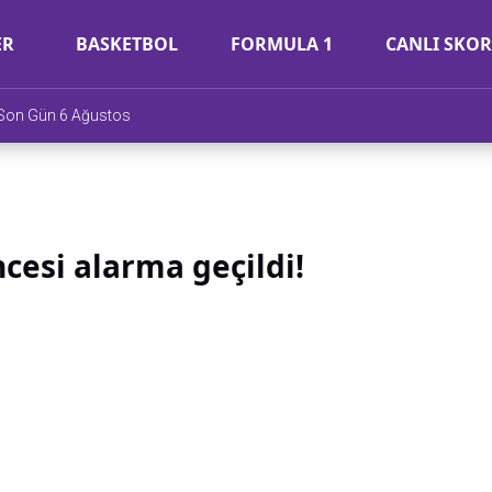
ER
BASKETBOL
FORMULA 1
CANLI SKOR
e Son Gün 6 Ağustos
cesi alarma geçildi!