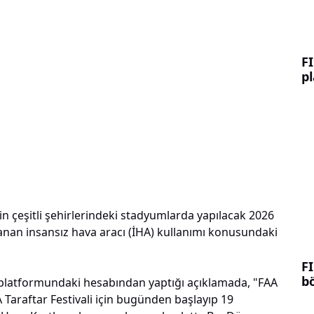
F
p
n çeşitli şehirlerindeki stadyumlarda yapılacak 2026
nan insansız hava aracı (İHA) kullanımı konusundaki
FI
b
 platformundaki hesabından yaptığı açıklamada, "FAA
A Taraftar Festivali için bugünden başlayıp 19