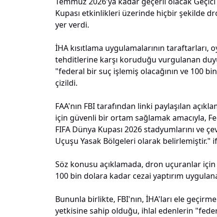
Temmuz 2026'ya kadar geçerli olacak Geçici 
Kupası etkinlikleri üzerinde hiçbir şekilde 
yer verdi.
İHA kısıtlama uygulamalarının taraftarları, oy
tehditlerine karşı koruduğu vurgulanan duyu
"federal bir suç işlemiş olacağının ve 100 bin
çizildi.
FAA'nın FBI tarafından linki paylaşılan açıkl
için güvenli bir ortam sağlamak amacıyla, Fed
FIFA Dünya Kupası 2026 stadyumlarını ve çevr
Uçuşu Yasak Bölgeleri olarak belirlemiştir." if
Söz konusu açıklamada, dron uçuranlar için ih
100 bin dolara kadar cezai yaptırım uygulanab
Bununla birlikte, FBI'nın, İHA'ları ele geçir
yetkisine sahip olduğu, ihlal edenlerin "fed