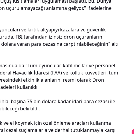
Uçuş Kısıtlamaları uygulaması başlattı. Bu, Dünya
dron uçurulamayacağı anlamına geliyor." ifadelerine
uncuları ve kritik altyapıyı kazalara ve güvenlik
ruda, FBI tarafından izinsiz dron uçuranların
 dolara varan para cezasına çarptırılabileceğinin" altı
amasında da "Tüm oyuncular, katılımcılar ve personel
eral Havacılık İdaresi (FAA) ve kolluk kuvvetleri, tüm
esindeki etkinlik alanlarını resmi olarak Dron
adeleri kullanıldı.
lal başına 75 bin dolara kadar idari para cezası ile
ileceği belirtildi.
mek ve el koymak için özel önleme araçları kullanma
eral cezai suçlamalarla ve derhal tutuklanmayla karşı