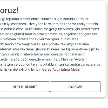
yoruz!
bilgi toplumu hizmetlerinin sunulması için zorunlu çerezler
in iyileştirilmesi, size yönelik reklam/pazarlama faaliyetlerinin
nin daha işlevsel kullanılması ve geliştirilebilmesi için performans
samında üçüncü taraf iş ortaklarımızın da erişebileceği çerezler
nlu olmayan çerezler onay vermediğiniz durumlarda
riniz tercihinize bağlı olarak size yönelik reklam/pazarlama
internet sitesinin daha işlevsel kılınması ve kişiselleştirme (gizlilik
 tercihlerinizin siteye tekrar girdiğinizde hatırlanmasını
tir. İsteğe bağlı çerezlere ilişkin tercihlerinizi “Ayarlar”
iniz. Bizim ve üçüncü taraf iş ortaklarımızın kullandığı çerezlere ve
a ilişkin detaylı bilgiler için
Çerez Aydınlatma Metni
ni
HEPSİNİ REDDET
AYARLAR