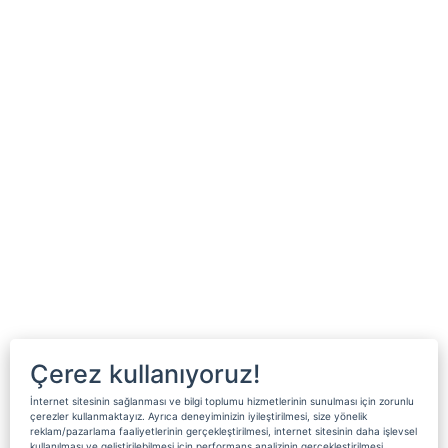
Çerez kullanıyoruz!
İnternet sitesinin sağlanması ve bilgi toplumu hizmetlerinin sunulması için zorunlu
çerezler kullanmaktayız. Ayrıca deneyiminizin iyileştirilmesi, size yönelik
reklam/pazarlama faaliyetlerinin gerçekleştirilmesi, internet sitesinin daha işlevsel
kullanılması ve geliştirilebilmesi için performans analizinin gerçekleştirilmesi