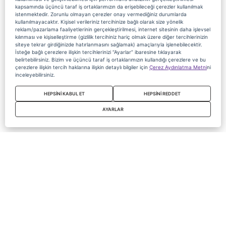
kapsamında üçüncü taraf iş ortaklarımızın da erişebileceği çerezler kullanılmak
istenmektedir. Zorunlu olmayan çerezler onay vermediğiniz durumlarda
kullanılmayacaktır. Kişisel verileriniz tercihinize bağlı olarak size yönelik
reklam/pazarlama faaliyetlerinin gerçekleştirilmesi, internet sitesinin daha işlevsel
kılınması ve kişiselleştirme (gizlilik tercihiniz hariç olmak üzere diğer tercihlerinizin
siteye tekrar girdiğinizde hatırlanmasını sağlamak) amaçlarıyla işlenebilecektir.
İsteğe bağlı çerezlere ilişkin tercihlerinizi “Ayarlar” ibaresine tıklayarak
belirtebilirsiniz. Bizim ve üçüncü taraf iş ortaklarımızın kullandığı çerezlere ve bu
çerezlere ilişkin tercih haklarına ilişkin detaylı bilgiler için
Çerez Aydınlatma Metni
ni
inceleyebilirsiniz.
HEPSİNİ KABUL ET
HEPSİNİ REDDET
AYARLAR
Copyright 2020 Digiturk Bu siteyi kullanarak sözleşmeyi kabul etmiş