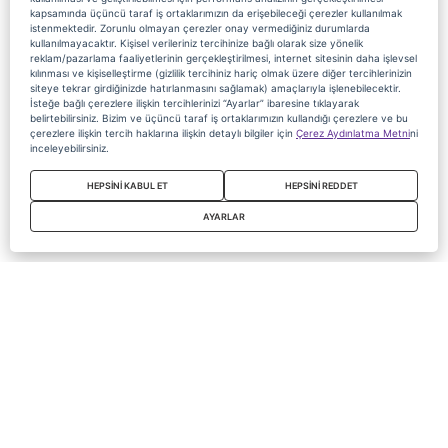
kapsamında üçüncü taraf iş ortaklarımızın da erişebileceği çerezler kullanılmak
istenmektedir. Zorunlu olmayan çerezler onay vermediğiniz durumlarda
kullanılmayacaktır. Kişisel verileriniz tercihinize bağlı olarak size yönelik
reklam/pazarlama faaliyetlerinin gerçekleştirilmesi, internet sitesinin daha işlevsel
kılınması ve kişiselleştirme (gizlilik tercihiniz hariç olmak üzere diğer tercihlerinizin
siteye tekrar girdiğinizde hatırlanmasını sağlamak) amaçlarıyla işlenebilecektir.
İsteğe bağlı çerezlere ilişkin tercihlerinizi “Ayarlar” ibaresine tıklayarak
belirtebilirsiniz. Bizim ve üçüncü taraf iş ortaklarımızın kullandığı çerezlere ve bu
çerezlere ilişkin tercih haklarına ilişkin detaylı bilgiler için
Çerez Aydınlatma Metni
ni
inceleyebilirsiniz.
HEPSİNİ KABUL ET
HEPSİNİ REDDET
AYARLAR
Copyright 2020 Digiturk Bu siteyi kullanarak sözleşmeyi kabul etmiş