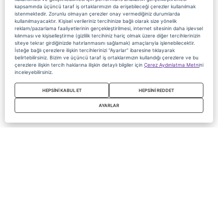
kapsamında üçüncü taraf iş ortaklarımızın da erişebileceği çerezler kullanılmak
istenmektedir. Zorunlu olmayan çerezler onay vermediğiniz durumlarda
kullanılmayacaktır. Kişisel verileriniz tercihinize bağlı olarak size yönelik
reklam/pazarlama faaliyetlerinin gerçekleştirilmesi, internet sitesinin daha işlevsel
kılınması ve kişiselleştirme (gizlilik tercihiniz hariç olmak üzere diğer tercihlerinizin
siteye tekrar girdiğinizde hatırlanmasını sağlamak) amaçlarıyla işlenebilecektir.
İsteğe bağlı çerezlere ilişkin tercihlerinizi “Ayarlar” ibaresine tıklayarak
belirtebilirsiniz. Bizim ve üçüncü taraf iş ortaklarımızın kullandığı çerezlere ve bu
çerezlere ilişkin tercih haklarına ilişkin detaylı bilgiler için
Çerez Aydınlatma Metni
ni
inceleyebilirsiniz.
HEPSİNİ KABUL ET
HEPSİNİ REDDET
AYARLAR
Copyright 2020 Digiturk Bu siteyi kullanarak sözleşmeyi kabul etmiş