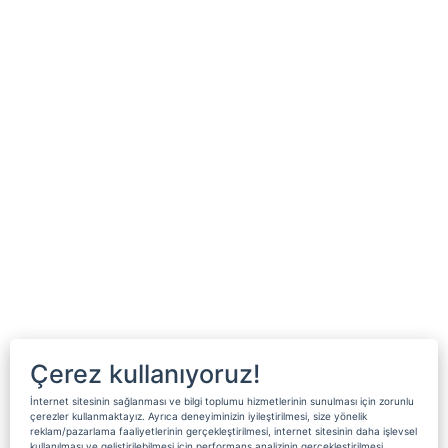
Çerez kullanıyoruz!
İnternet sitesinin sağlanması ve bilgi toplumu hizmetlerinin sunulması için zorunlu
çerezler kullanmaktayız. Ayrıca deneyiminizin iyileştirilmesi, size yönelik
reklam/pazarlama faaliyetlerinin gerçekleştirilmesi, internet sitesinin daha işlevsel
kullanılması ve geliştirilebilmesi için performans analizinin gerçekleştirilmesi