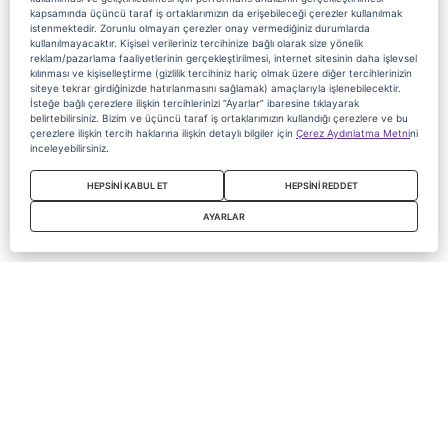
kapsamında üçüncü taraf iş ortaklarımızın da erişebileceği çerezler kullanılmak
istenmektedir. Zorunlu olmayan çerezler onay vermediğiniz durumlarda
kullanılmayacaktır. Kişisel verileriniz tercihinize bağlı olarak size yönelik
reklam/pazarlama faaliyetlerinin gerçekleştirilmesi, internet sitesinin daha işlevsel
kılınması ve kişiselleştirme (gizlilik tercihiniz hariç olmak üzere diğer tercihlerinizin
siteye tekrar girdiğinizde hatırlanmasını sağlamak) amaçlarıyla işlenebilecektir.
İsteğe bağlı çerezlere ilişkin tercihlerinizi “Ayarlar” ibaresine tıklayarak
belirtebilirsiniz. Bizim ve üçüncü taraf iş ortaklarımızın kullandığı çerezlere ve bu
çerezlere ilişkin tercih haklarına ilişkin detaylı bilgiler için
Çerez Aydınlatma Metni
ni
inceleyebilirsiniz.
HEPSİNİ KABUL ET
HEPSİNİ REDDET
AYARLAR
Copyright 2020 Digiturk Bu siteyi kullanarak sözleşmeyi kabul etmiş