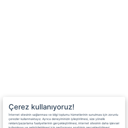
Çerez kullanıyoruz!
İnternet sitesinin sağlanması ve bilgi toplumu hizmetlerinin sunulması için zorunlu
çerezler kullanmaktayız. Ayrıca deneyiminizin iyileştirilmesi, size yönelik
reklam/pazarlama faaliyetlerinin gerçekleştirilmesi, internet sitesinin daha işlevsel
kullanılması ve geliştirilebilmesi için performans analizinin gerçekleştirilmesi