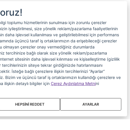
yoruz!
bilgi toplumu hizmetlerinin sunulması için zorunlu çerezler
in iyileştirilmesi, size yönelik reklam/pazarlama faaliyetlerinin
nin daha işlevsel kullanılması ve geliştirilebilmesi için performans
samında üçüncü taraf iş ortaklarımızın da erişebileceği çerezler
nlu olmayan çerezler onay vermediğiniz durumlarda
riniz tercihinize bağlı olarak size yönelik reklam/pazarlama
internet sitesinin daha işlevsel kılınması ve kişiselleştirme (gizlilik
 tercihlerinizin siteye tekrar girdiğinizde hatırlanmasını
tir. İsteğe bağlı çerezlere ilişkin tercihlerinizi “Ayarlar”
iniz. Bizim ve üçüncü taraf iş ortaklarımızın kullandığı çerezlere ve
a ilişkin detaylı bilgiler için
Çerez Aydınlatma Metni
ni
HEPSİNİ REDDET
AYARLAR