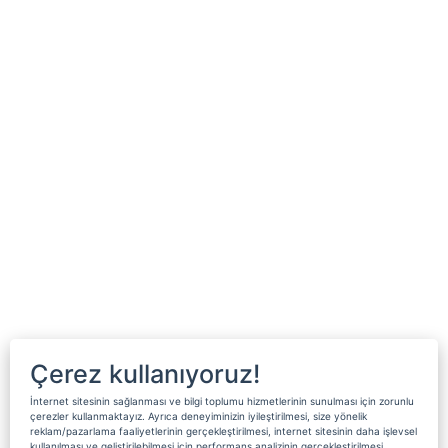
Çerez kullanıyoruz!
İnternet sitesinin sağlanması ve bilgi toplumu hizmetlerinin sunulması için zorunlu
çerezler kullanmaktayız. Ayrıca deneyiminizin iyileştirilmesi, size yönelik
reklam/pazarlama faaliyetlerinin gerçekleştirilmesi, internet sitesinin daha işlevsel
kullanılması ve geliştirilebilmesi için performans analizinin gerçekleştirilmesi