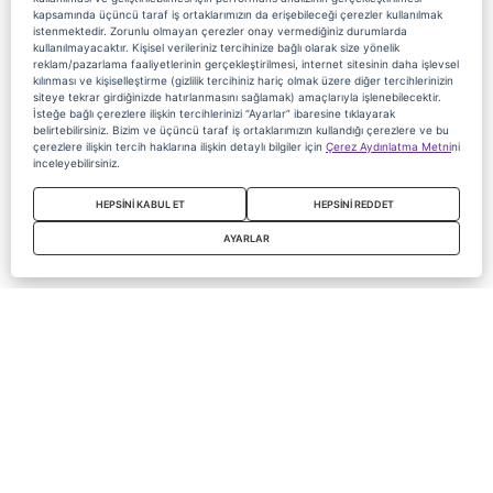
kapsamında üçüncü taraf iş ortaklarımızın da erişebileceği çerezler kullanılmak
istenmektedir. Zorunlu olmayan çerezler onay vermediğiniz durumlarda
kullanılmayacaktır. Kişisel verileriniz tercihinize bağlı olarak size yönelik
reklam/pazarlama faaliyetlerinin gerçekleştirilmesi, internet sitesinin daha işlevsel
kılınması ve kişiselleştirme (gizlilik tercihiniz hariç olmak üzere diğer tercihlerinizin
siteye tekrar girdiğinizde hatırlanmasını sağlamak) amaçlarıyla işlenebilecektir.
İsteğe bağlı çerezlere ilişkin tercihlerinizi “Ayarlar” ibaresine tıklayarak
belirtebilirsiniz. Bizim ve üçüncü taraf iş ortaklarımızın kullandığı çerezlere ve bu
çerezlere ilişkin tercih haklarına ilişkin detaylı bilgiler için
Çerez Aydınlatma Metni
ni
inceleyebilirsiniz.
HEPSİNİ KABUL ET
HEPSİNİ REDDET
AYARLAR
Copyright 2020 Digiturk Bu siteyi kullanarak sözleşmeyi kabul etmiş