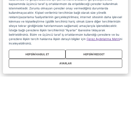
kapsamında üçüncü taraf iş ortaklarımızın da erişebileceği çerezler kullanılmak
istenmektedir. Zorunlu olmayan çerezler onay vermediğiniz durumlarda
kullanılmayacaktır. Kişisel verileriniz tercihinize bağlı olarak size yönelik
reklam/pazarlama faaliyetlerinin gerçekleştirilmesi, internet sitesinin daha işlevsel
kılınması ve kişiselleştirme (gizlilik tercihiniz hariç olmak üzere diğer tercihlerinizin
siteye tekrar girdiğinizde hatırlanmasını sağlamak) amaçlarıyla işlenebilecektir.
İsteğe bağlı çerezlere ilişkin tercihlerinizi “Ayarlar” ibaresine tıklayarak
belirtebilirsiniz. Bizim ve üçüncü taraf iş ortaklarımızın kullandığı çerezlere ve bu
çerezlere ilişkin tercih haklarına ilişkin detaylı bilgiler için
Çerez Aydınlatma Metni
ni
inceleyebilirsiniz.
HEPSİNİ KABUL ET
HEPSİNİ REDDET
AYARLAR
Copyright 2020 Digiturk Bu siteyi kullanarak sözleşmeyi kabul etmiş