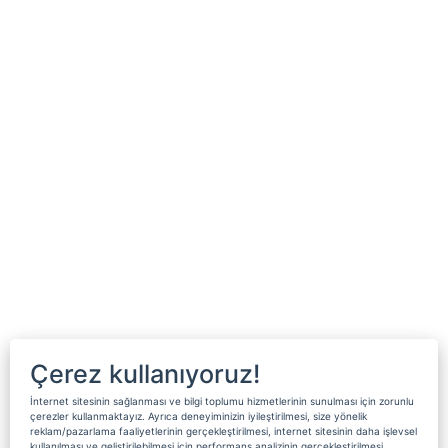
Çerez kullanıyoruz!
İnternet sitesinin sağlanması ve bilgi toplumu hizmetlerinin sunulması için zorunlu
çerezler kullanmaktayız. Ayrıca deneyiminizin iyileştirilmesi, size yönelik
reklam/pazarlama faaliyetlerinin gerçekleştirilmesi, internet sitesinin daha işlevsel
kullanılması ve geliştirilebilmesi için performans analizinin gerçekleştirilmesi