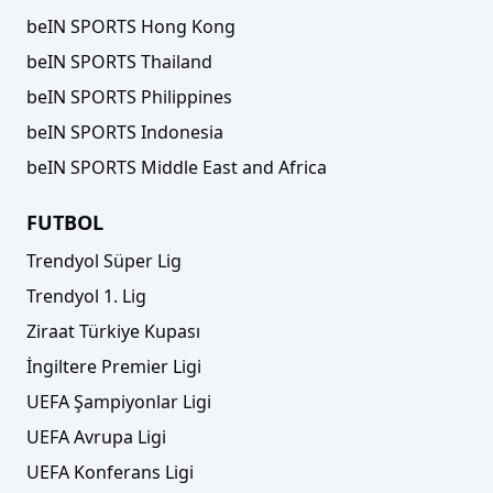
beIN SPORTS Hong Kong
beIN SPORTS Thailand
beIN SPORTS Philippines
beIN SPORTS Indonesia
beIN SPORTS Middle East and Africa
FUTBOL
Trendyol Süper Lig
Papa Diop AEK'da
Trendyol 1. Lig
Ziraat Türkiye Kupası
İngiltere Premier Ligi
UEFA Şampiyonlar Ligi
UEFA Avrupa Ligi
UEFA Konferans Ligi