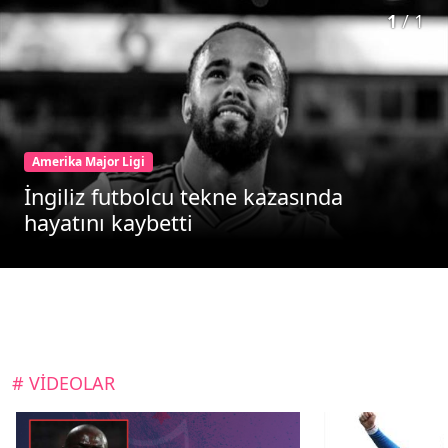
1
/
1
Amerika Major Ligi
İngiliz futbolcu tekne kazasında
hayatını kaybetti
# VİDEOLAR