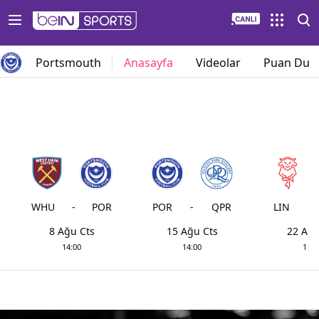
Portsmouth
Anasayfa
Videolar
Puan Dur
WHU
-
POR
POR
-
QPR
LIN
-
8 Ağu Cts
15 Ağu Cts
22 Ağu
14:00
14:00
11:3