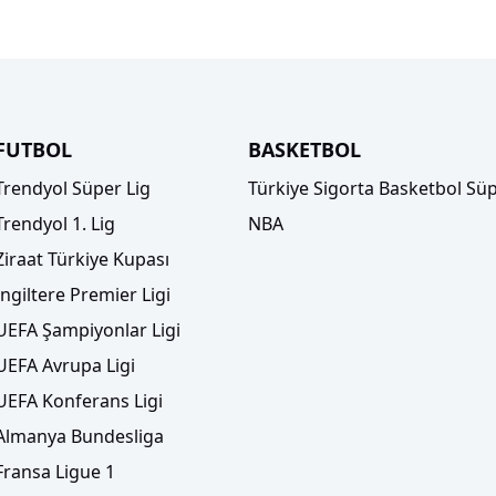
FUTBOL
BASKETBOL
Trendyol Süper Lig
Türkiye Sigorta Basketbol Süp
Trendyol 1. Lig
NBA
Ziraat Türkiye Kupası
İngiltere Premier Ligi
UEFA Şampiyonlar Ligi
UEFA Avrupa Ligi
UEFA Konferans Ligi
Almanya Bundesliga
Fransa Ligue 1