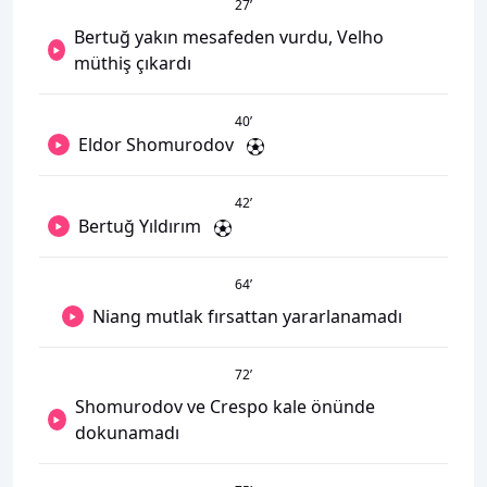
27
’
Bertuğ yakın mesafeden vurdu, Velho
müthiş çıkardı
40
’
Eldor Shomurodov
42
’
Bertuğ Yıldırım
64
’
Niang mutlak fırsattan yararlanamadı
72
’
Shomurodov ve Crespo kale önünde
dokunamadı