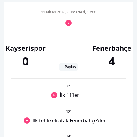
11 Nisan 2026, Cumartesi, 17:00
Kayserispor
Fenerbahçe
-
0
4
Paylaş
0
’
İlk 11'ler
12
’
İlk tehlikeli atak Fenerbahçe'den
16
’