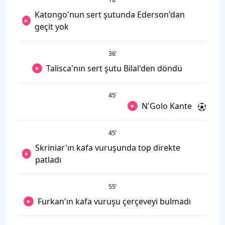
Katongo'nun sert şutunda Ederson'dan
geçit yok
36
’
Talisca'nın sert şutu Bilal'den döndü
45
’
N'Golo Kante
45
’
Skriniar'ın kafa vuruşunda top direkte
patladı
55
’
Furkan'ın kafa vuruşu çerçeveyi bulmadı