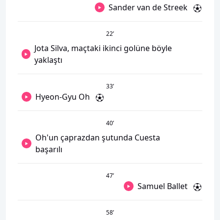
Sander van de Streek
22
’
Jota Silva, maçtaki ikinci golüne böyle
yaklaştı
33
’
Hyeon-Gyu Oh
40
’
Oh'un çaprazdan şutunda Cuesta
başarılı
47
’
Samuel Ballet
58
’