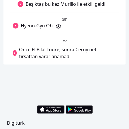
Beşiktaş bu kez Murillo ile etkili geldi
59
’
Hyeon-Gyu Oh
79
’
Önce El Bilal Toure, sonra Cerny net
fırsattan yararlanamadı
Digiturk