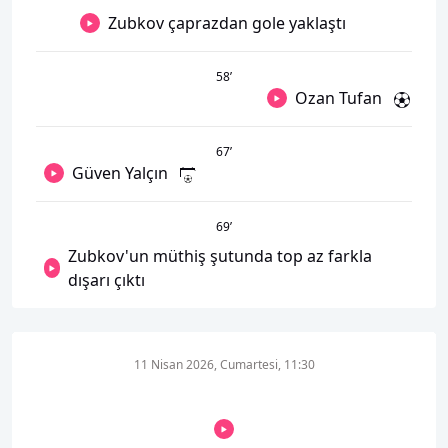
Zubkov çaprazdan gole yaklaştı
58
’
Ozan Tufan
67
’
Güven Yalçın
69
’
Zubkov'un müthiş şutunda top az farkla
dışarı çıktı
11 Nisan 2026, Cumartesi, 11:30