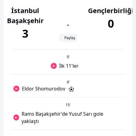
İstanbul
Gençlerbirliği
Başakşehir
0
-
3
Paylaş
0
’
İlk 11'ler
9
’
Eldor Shomurodov
15
’
Rams Başakşehir'de Yusuf Sarı gole
yaklaştı