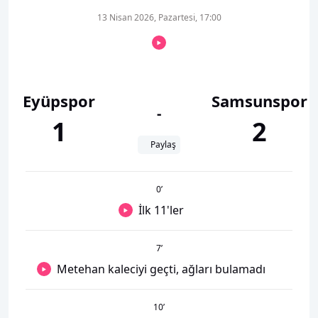
13 Nisan 2026, Pazartesi, 17:00
Eyüpspor
Samsunspor
-
1
2
Paylaş
0
’
İlk 11'ler
7
’
Metehan kaleciyi geçti, ağları bulamadı
10
’