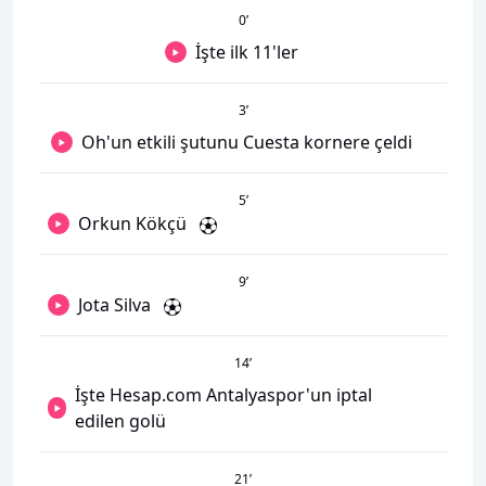
0
’
İşte ilk 11'ler
3
’
Oh'un etkili şutunu Cuesta kornere çeldi
5
’
Orkun Kökçü
9
’
Jota Silva
14
’
İşte Hesap.com Antalyaspor'un iptal
edilen golü
21
’