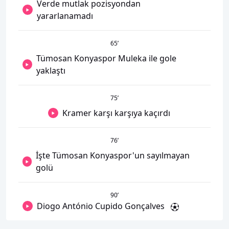
Verde mutlak pozisyondan
yararlanamadı
65
’
Tümosan Konyaspor Muleka ile gole
yaklaştı
75
’
Kramer karşı karşıya kaçırdı
76
’
İşte Tümosan Konyaspor'un sayılmayan
golü
90
’
Diogo António Cupido Gonçalves