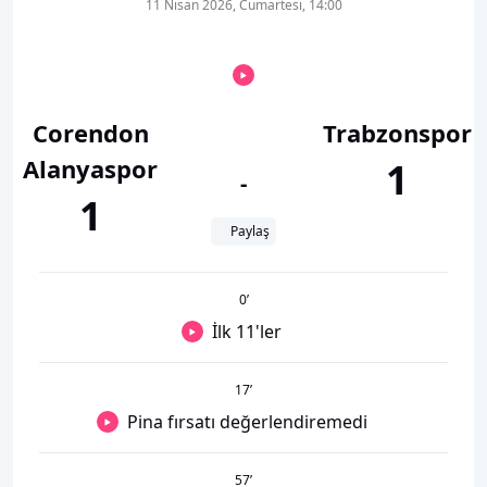
11 Nisan 2026, Cumartesi, 14:00
Corendon
Trabzonspor
Alanyaspor
1
-
1
Paylaş
0
’
İlk 11'ler
17
’
Pina fırsatı değerlendiremedi
57
’