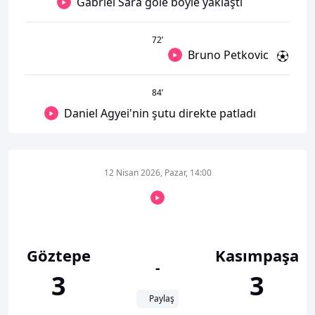
Gabriel Sara gole böyle yaklaştı
72
’
Bruno Petkovic
84
’
Daniel Agyei'nin şutu direkte patladı
12 Nisan 2026, Pazar, 14:00
Göztepe
Kasımpaşa
-
3
3
Paylaş