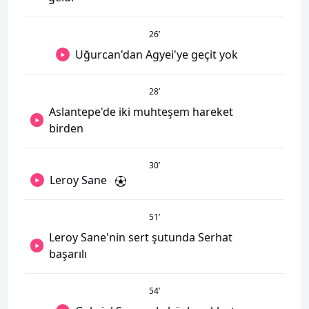
26
’
Uğurcan'dan Agyei'ye geçit yok
28
’
Aslantepe'de iki muhteşem hareket
birden
30
’
Leroy Sane
51
’
Leroy Sane'nin sert şutunda Serhat
başarılı
54
’