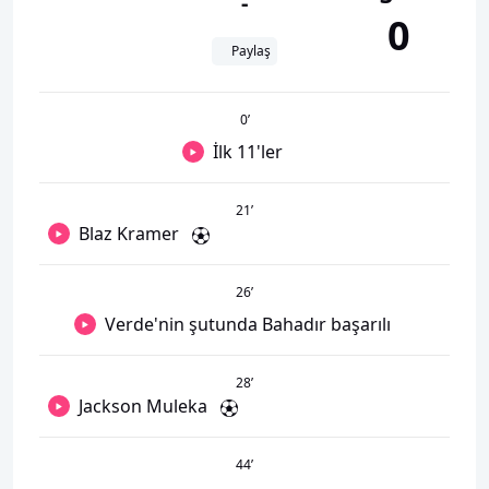
-
0
Paylaş
0
’
İlk 11'ler
21
’
Blaz Kramer
26
’
Verde'nin şutunda Bahadır başarılı
28
’
Jackson Muleka
44
’