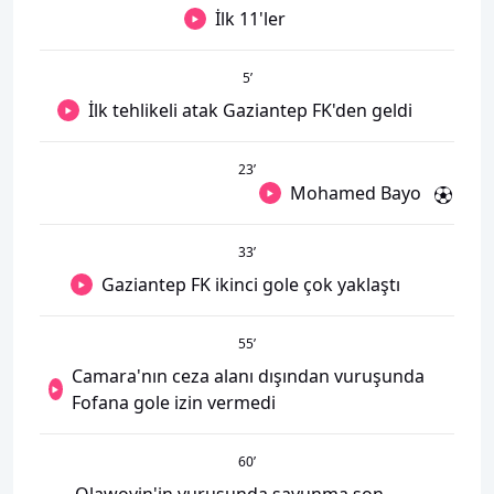
İlk 11'ler
5
’
İlk tehlikeli atak Gaziantep FK'den geldi
23
’
Mohamed Bayo
33
’
Gaziantep FK ikinci gole çok yaklaştı
55
’
Camara'nın ceza alanı dışından vuruşunda
Fofana gole izin vermedi
60
’