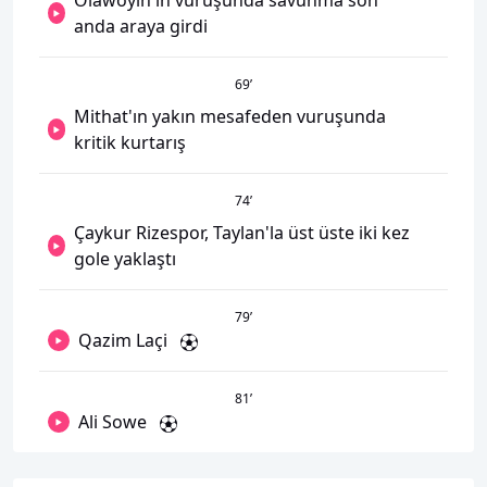
Olawoyin'in vuruşunda savunma son
anda araya girdi
69
’
Mithat'ın yakın mesafeden vuruşunda
kritik kurtarış
74
’
Çaykur Rizespor, Taylan'la üst üste iki kez
gole yaklaştı
79
’
Qazim Laçi
81
’
Ali Sowe