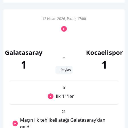
12 Nisan 2026, Pazar, 17:00
Galatasaray
Kocaelispor
-
1
1
Paylaş
0
’
İlk 11'ler
21
’
Maçın ilk tehlikeli atağı Galatasaray'dan
geldi