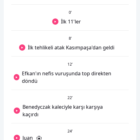
0
’
İlk 11'ler
8
’
İlk tehlikeli atak Kasımpaşa'dan geldi
12
’
Efkan'ın nefis vuruşunda top direkten
döndü
22
’
Benedyczak kaleciyle karşı karşıya
kaçırdı
24
’
Juan