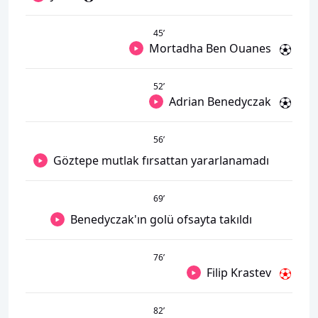
45
’
Mortadha Ben Ouanes
52
’
Adrian Benedyczak
56
’
Göztepe mutlak fırsattan yararlanamadı
69
’
Benedyczak'ın golü ofsayta takıldı
76
’
Filip Krastev
82
’