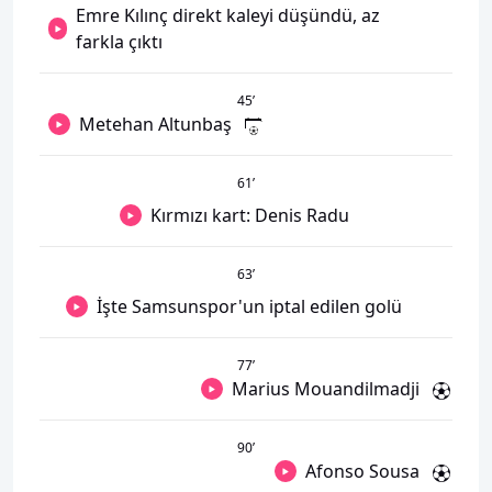
Emre Kılınç direkt kaleyi düşündü, az
farkla çıktı
45
’
Metehan Altunbaş
61
’
Kırmızı kart: Denis Radu
63
’
İşte Samsunspor'un iptal edilen golü
77
’
Marius Mouandilmadji
90
’
Afonso Sousa