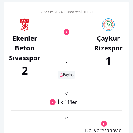
2 Kasım 2024, Cumartesi, 10:30
Ekenler
Çaykur
Beton
Rizespor
Sivasspor
1
-
2
Paylaş
0
’
İlk 11'ler
8
’
Dal Varesanovic