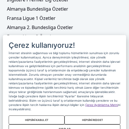
Almanya Bundesliga Özetler
Fransa Ligue 1 Özetler
Almanya 2. Bundesliga Özetler
Fransa Ligue 2 Özetler
Çerez kullanıyoruz!
Tenis
İnternet sitesinin sağlanması ve bilgi toplumu hizmetlerinin sunulması için zorunlu
Video Liste
çerezler kullanmaktayız. Ayrıca deneyiminizin iyileştirilmesi, size yönelik
reklam/pazarlama faaliyetlerinin gerçekleştirilmesi, internet sitesinin daha işlevsel
Foto Galeriler
kullanılması ve geliştirilebilmesi için performans analizinin gerçekleştirilmesi
kapsamında üçüncü taraf iş ortaklarımızın da erişebileceği çerezler kullanılmak
istenmektedir. Zorunlu olmayan çerezler onay vermediğiniz durumlarda
kullanılmayacaktır. Kişisel verileriniz tercihinize bağlı olarak size yönelik
Üyelik
Yayın Akışı
Reklam
Site Sözleşmesi
reklam/pazarlama faaliyetlerinin gerçekleştirilmesi, internet sitesinin daha işlevsel
kılınması ve kişiselleştirme (gizlilik tercihiniz hariç olmak üzere diğer tercihlerinizin
Künye ve İletişim
Çerez Politikası
siteye tekrar girdiğinizde hatırlanmasını sağlamak) amaçlarıyla işlenebilecektir.
İsteğe bağlı çerezlere ilişkin tercihlerinizi “Ayarlar” ibaresine tıklayarak
Çerez Yönetimi
Veri Sahibi Başvuru Formu
belirtebilirsiniz. Bizim ve üçüncü taraf iş ortaklarımızın kullandığı çerezlere ve bu
çerezlere ilişkin tercih haklarına ilişkin detaylı bilgiler için
Çerez Aydınlatma Metni
ni
Nereden İzlerim
inceleyebilirsiniz.
Copyright 2020 Digiturk Bu siteyi kullanarak sözleşmeyi kabul etmiş
HEPSİNİ KABUL ET
HEPSİNİ REDDET
sayılırsınız.
AYARLAR