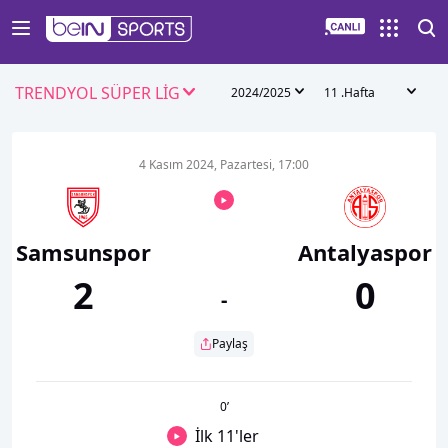
TRENDYOL SÜPER LİG
2024/2025
11 .Hafta
4 Kasım 2024, Pazartesi, 17:00
Samsunspor
Antalyaspor
2
0
-
Paylaş
0
’
İlk 11'ler