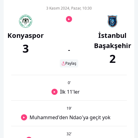
3 Kasım 2024, Pazar, 10:30
Konyaspor
İstanbul
Başakşehir
3
-
2
Paylaş
0
’
İlk 11'ler
19
’
Muhammed'den Ndao'ya geçit yok
32
’