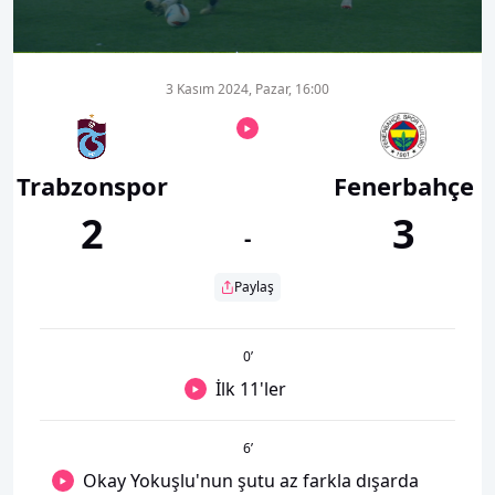
00:00
03:31
3 Kasım 2024, Pazar, 16:00
Trabzonspor
Fenerbahçe
2
3
-
Paylaş
0
’
İlk 11'ler
6
’
Okay Yokuşlu'nun şutu az farkla dışarda