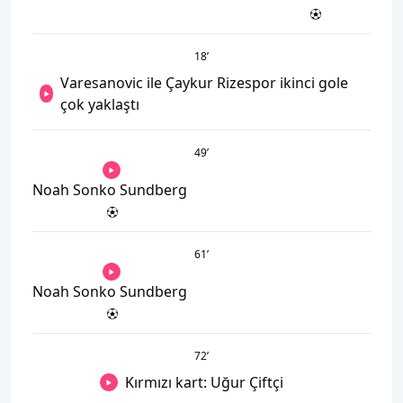
18
’
Varesanovic ile Çaykur Rizespor ikinci gole
çok yaklaştı
49
’
Noah Sonko Sundberg
61
’
Noah Sonko Sundberg
72
’
Kırmızı kart: Uğur Çiftçi