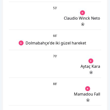
53
’
Claudio Winck Neto
66
’
Dolmabahçe'de iki güzel hareket
70
’
Aytaç Kara
88
’
Mamadou Fall