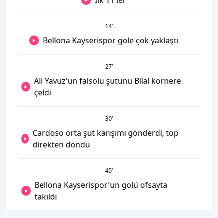
14
’
Bellona Kayserispor gole çok yaklaştı
27
’
Ali Yavuz'un falsolu şutunu Bilal kornere
çeldi
30
’
Cardoso orta şut karışımı gönderdi, top
direkten döndü
45
’
Bellona Kayserispor'un golü ofsayta
takıldı