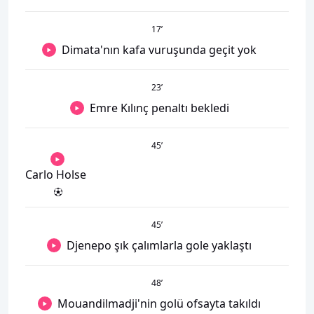
17
’
Dimata'nın kafa vuruşunda geçit yok
23
’
Emre Kılınç penaltı bekledi
45
’
Carlo Holse
45
’
Djenepo şık çalımlarla gole yaklaştı
48
’
Mouandilmadji'nin golü ofsayta takıldı