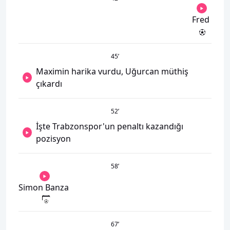
Fred
45
’
Maximin harika vurdu, Uğurcan müthiş
çıkardı
52
’
İşte Trabzonspor'un penaltı kazandığı
pozisyon
58
’
Simon Banza
67
’