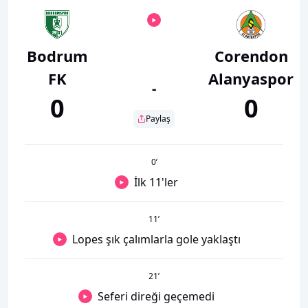
Bodrum
Corendon
FK
Alanyaspor
-
0
0
Paylaş
0
’
İlk 11'ler
11
’
Lopes şık çalımlarla gole yaklaştı
21
’
Seferi direği geçemedi