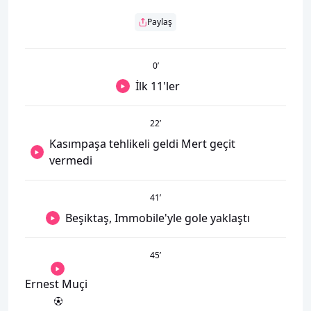
Paylaş
0
’
İlk 11'ler
22
’
Kasımpaşa tehlikeli geldi Mert geçit
vermedi
41
’
Beşiktaş, Immobile'yle gole yaklaştı
45
’
Ernest Muçi