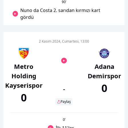
90
’
Nuno da Costa 2. sarıdan kırmızı kart
gördü
2 Kasım 2024, Cumartesi, 13:00
Metro
Adana
Holding
Demirspor
Kayserispor
0
-
0
Paylaş
0
’
İlk 11'ler