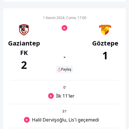
1 Kasım 2024, Cuma, 17:00
Gaziantep
Göztepe
FK
1
-
2
Paylaş
0
’
İlk 11'ler
31
’
Halil Dervişoğlu, Lis'i geçemedi