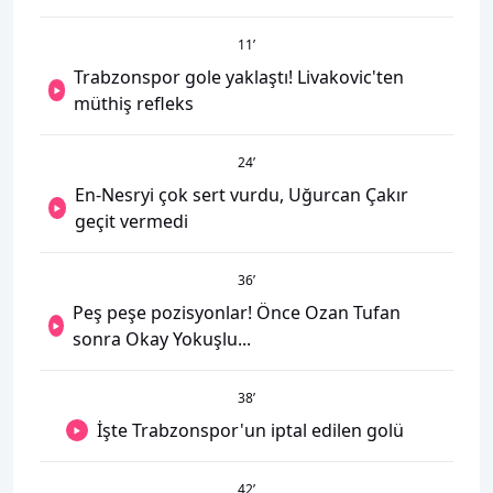
11
’
Trabzonspor gole yaklaştı! Livakovic'ten
müthiş refleks
24
’
En-Nesryi çok sert vurdu, Uğurcan Çakır
geçit vermedi
36
’
Peş peşe pozisyonlar! Önce Ozan Tufan
sonra Okay Yokuşlu...
38
’
İşte Trabzonspor'un iptal edilen golü
42
’