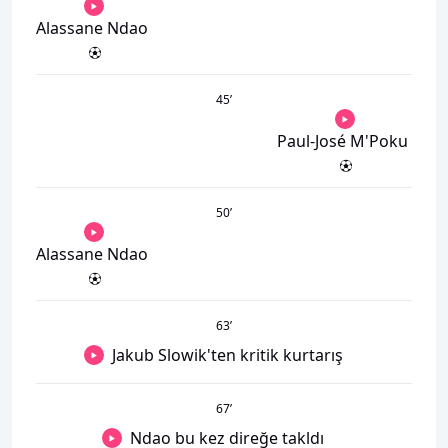
Alassane Ndao
45
’
Paul-José M'Poku
50
’
Alassane Ndao
63
’
Jakub Slowik'ten kritik kurtarış
67
’
Ndao bu kez direğe takldı