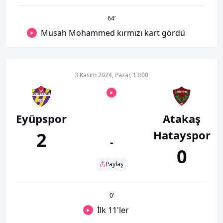
64
’
Musah Mohammed kırmızı kart gördü
3 Kasım 2024, Pazar, 13:00
Eyüpspor
Atakaş
Hatayspor
2
-
0
Paylaş
0
’
İlk 11'ler