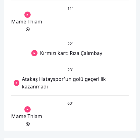
11
’
Mame Thiam
22
’
Kırmızı kart: Rıza Çalımbay
23
’
Atakaş Hatayspor'un golü geçerlilik
kazanmadı
60
’
Mame Thiam