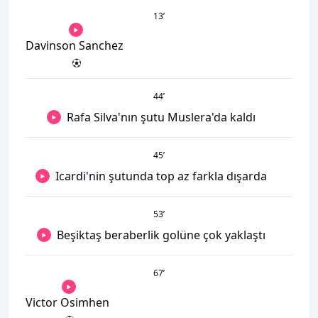
13
’
Davinson Sanchez
44
’
Rafa Silva'nın şutu Muslera'da kaldı
45
’
Icardi'nin şutunda top az farkla dışarda
53
’
Beşiktaş beraberlik golüne çok yaklaştı
67
’
Victor Osimhen