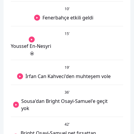
10
’
Fenerbahçe etkili geldi
15
’
Youssef En-Nesyri
19
’
İrfan Can Kahveci'den muhteşem vole
36
’
Sousa'dan Bright Osayi-Samuel'e geçit
yok
42
’
Bright Osayi-Samuel net fırsattan