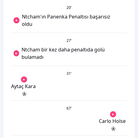
20
’
Ntcham'ın Panenka Penaltısı başarısız
oldu
27
’
Ntcham bir kez daha penaltıda golü
bulamadı
31
’
Aytaç Kara
67
’
Carlo Holse