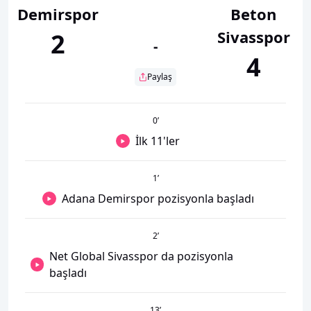
Demirspor
Beton
Sivasspor
2
-
4
Paylaş
0
’
İlk 11'ler
1
’
Adana Demirspor pozisyonla başladı
2
’
Net Global Sivasspor da pozisyonla
başladı
13
’