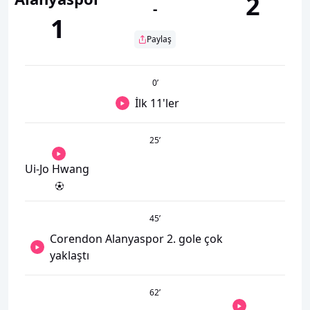
2
-
1
Paylaş
0
’
İlk 11'ler
25
’
Ui-Jo Hwang
45
’
Corendon Alanyaspor 2. gole çok
yaklaştı
62
’