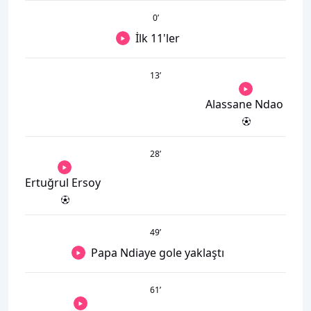
0
’
İlk 11'ler
13
’
Alassane Ndao
28
’
Ertuğrul Ersoy
49
’
Papa Ndiaye gole yaklaştı
61
’