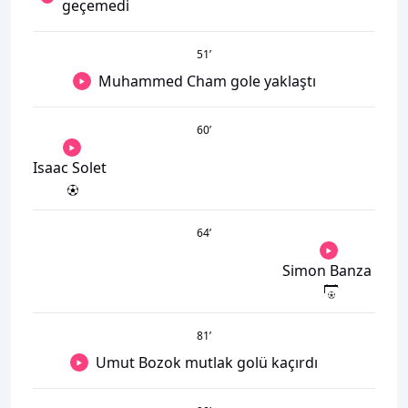
geçemedi
51
’
Muhammed Cham gole yaklaştı
60
’
Isaac Solet
64
’
Simon Banza
81
’
Umut Bozok mutlak golü kaçırdı