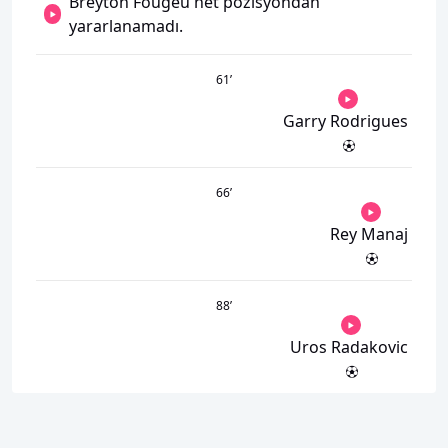
Breyton Fougeu net pozisyondan
yararlanamadı.
61
’
Garry Rodrigues
66
’
Rey Manaj
88
’
Uros Radakovic