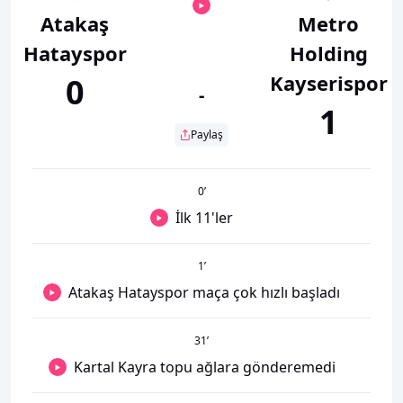
Atakaş
Metro
Hatayspor
Holding
Kayserispor
0
-
1
Paylaş
0
’
İlk 11'ler
1
’
Atakaş Hatayspor maça çok hızlı başladı
31
’
Kartal Kayra topu ağlara gönderemedi