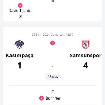
90
’
David Tijanic
26 Ekim 2024, Cumartesi, 13:00
Kasımpaşa
Samsunspor
1
4
-
Paylaş
0
’
İlk 11'ler