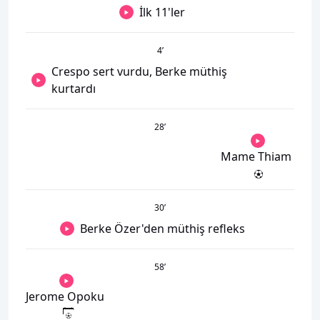
İlk 11'ler
4
’
Crespo sert vurdu, Berke müthiş
kurtardı
28
’
Mame Thiam
30
’
Berke Özer'den müthiş refleks
58
’
Jerome Opoku