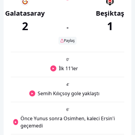
Galatasaray
Beşiktaş
2
1
-
Paylaş
0
’
İlk 11'ler
4
’
Semih Kılıçsoy gole yaklaştı
6
’
Önce Yunus sonra Osimhen, kaleci Ersin'i
geçemedi