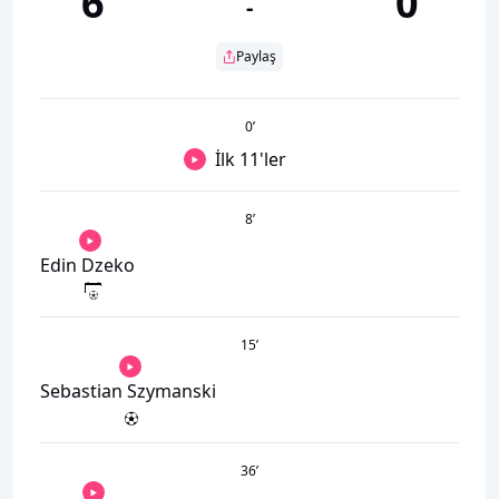
6
0
-
Paylaş
0
’
İlk 11'ler
8
’
Edin Dzeko
15
’
Sebastian Szymanski
36
’