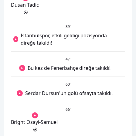
Dusan Tadic
39
’
İstanbulspor, etkili geldiği pozisyonda
direğe takıldı!
47
’
Bu kez de Fenerbahçe direğe takıldı!
60
’
Serdar Dursun'un golü ofsayta takıldı!
66
’
Bright Osayi-Samuel