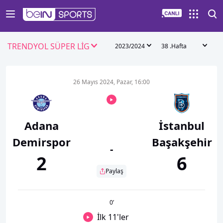
TRENDYOL SÜPER LİG
2023/2024
38 .Hafta
26 Mayıs 2024, Pazar, 16:00
Adana
İstanbul
Demirspor
Başakşehir
-
2
6
Paylaş
0
’
İlk 11'ler