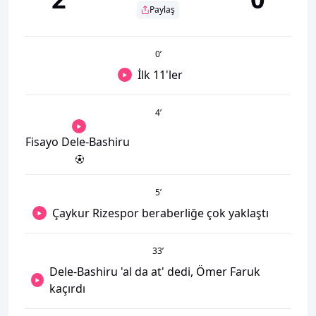
Paylaş
0
’
İlk 11'ler
4
’
Fisayo Dele-Bashiru
5
’
Çaykur Rizespor beraberliğe çok yaklaştı
33
’
Dele-Bashiru 'al da at' dedi, Ömer Faruk
kaçırdı