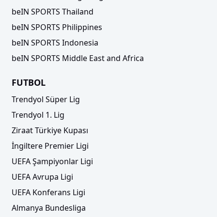
beIN SPORTS Thailand
beIN SPORTS Philippines
beIN SPORTS Indonesia
beIN SPORTS Middle East and Africa
FUTBOL
Trendyol Süper Lig
Trendyol 1. Lig
Ziraat Türkiye Kupası
İngiltere Premier Ligi
UEFA Şampiyonlar Ligi
UEFA Avrupa Ligi
UEFA Konferans Ligi
Almanya Bundesliga