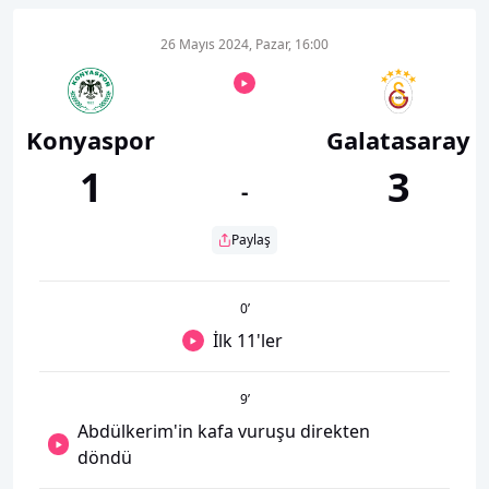
26 Mayıs 2024, Pazar, 16:00
Konyaspor
Galatasaray
1
3
-
Paylaş
0
’
İlk 11'ler
9
’
Abdülkerim'in kafa vuruşu direkten
döndü