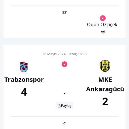
33
’
Ogün Özçiçek
26 Mayıs 2024, Pazar, 16:00
Trabzonspor
MKE
Ankaragücü
4
-
2
Paylaş
0
’