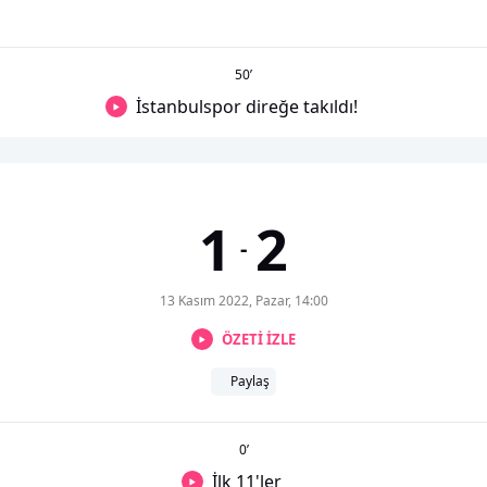
50
’
İstanbulspor direğe takıldı!
1
2
-
13 Kasım 2022, Pazar, 14:00
ÖZETİ İZLE
Paylaş
0
’
İlk 11'ler