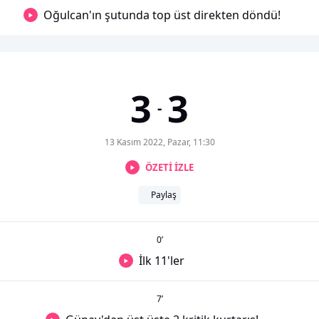
Oğulcan'ın şutunda top üst direkten döndü!
3
3
-
13 Kasım 2022, Pazar, 11:30
ÖZETİ İZLE
Paylaş
0
’
İlk 11'ler
7
’