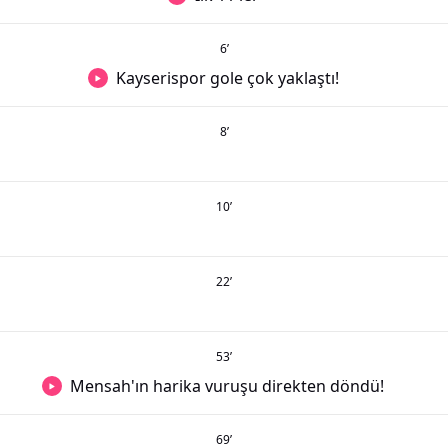
6
’
Kayserispor gole çok yaklaştı!
8
’
10
’
22
’
53
’
Mensah'ın harika vuruşu direkten döndü!
69
’