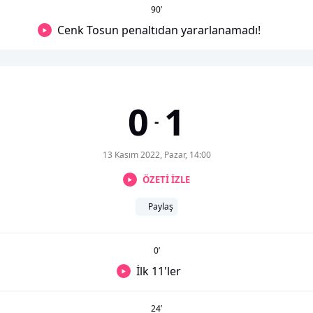
90
’
Cenk Tosun penaltıdan yararlanamadı!
0
1
-
13 Kasım 2022, Pazar, 14:00
ÖZETİ İZLE
Paylaş
0
’
İlk 11'ler
24
’