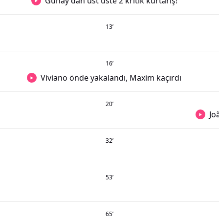
Günay'dan üst üste 2 kritik kurtarış!
13
’
16
’
Viviano önde yakalandı, Maxim kaçırdı
20
’
Jo
32
’
53
’
65
’