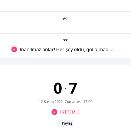
69
’
77
’
İnanılmaz anlar! Her şey oldu, gol olmadı...
0
7
-
12 Kasım 2022, Cumartesi, 17:00
ÖZETİ İZLE
Paylaş