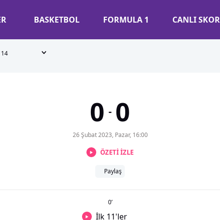
ER
BASKETBOL
FORMULA 1
CANLI SKOR
14
0
0
-
26 Şubat 2023, Pazar, 16:00
ÖZETİ İZLE
Paylaş
0
’
İlk 11'ler