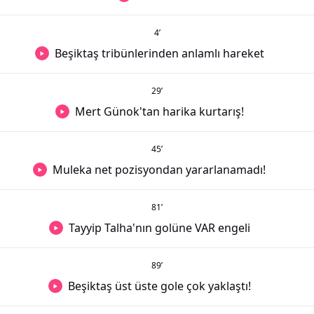
4
’
Beşiktaş tribünlerinden anlamlı hareket
29
’
Mert Günok'tan harika kurtarış!
45
’
Muleka net pozisyondan yararlanamadı!
81
’
Tayyip Talha'nın golüne VAR engeli
89
’
Beşiktaş üst üste gole çok yaklaştı!