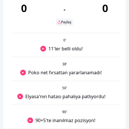
0
0
-
Paylaş
0
’
11'ler belli oldu!
38
’
Poko net fırsattan yararlanamadı!
50
’
Elyasa'nın hatası pahalıya patlıyordu!
90
’
90+5'te inanılmaz pozisyon!