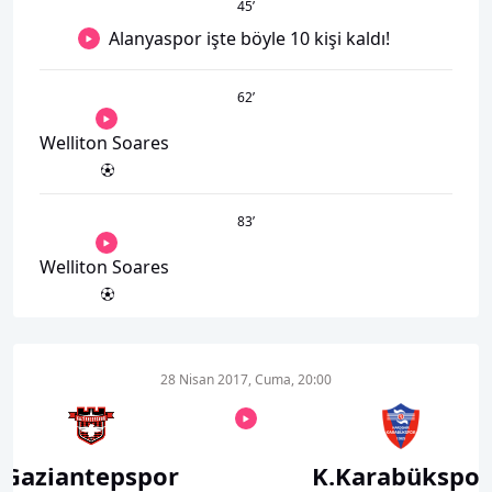
45
’
Alanyaspor işte böyle 10 kişi kaldı!
62
’
Welliton Soares
83
’
Welliton Soares
28 Nisan 2017, Cuma, 20:00
Gaziantepspor
K.Karabükspor