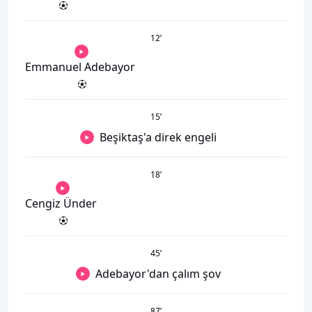
12
’
Emmanuel Adebayor
15
’
Beşiktaş'a direk engeli
18
’
Cengiz Ünder
45
’
Adebayor'dan çalım şov
87
’