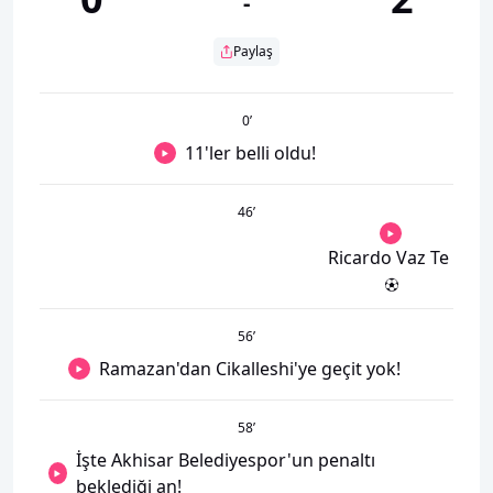
-
Paylaş
0
’
11'ler belli oldu!
46
’
Ricardo Vaz Te
56
’
Ramazan'dan Cikalleshi'ye geçit yok!
58
’
İşte Akhisar Belediyespor'un penaltı
beklediği an!