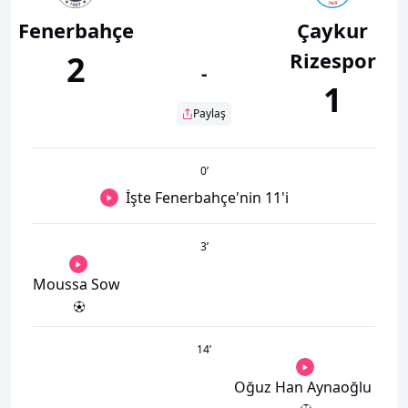
Fenerbahçe
Çaykur
Rizespor
2
-
1
Paylaş
0
’
İşte Fenerbahçe'nin 11'i
3
’
Moussa Sow
14
’
Oğuz Han Aynaoğlu