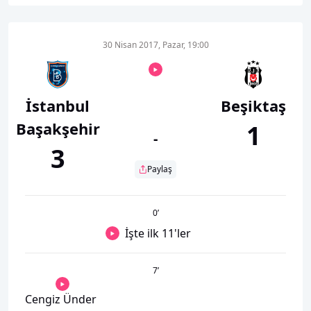
30 Nisan 2017, Pazar, 19:00
İstanbul
Beşiktaş
Başakşehir
1
-
3
Paylaş
0
’
İşte ilk 11'ler
7
’
Cengiz Ünder