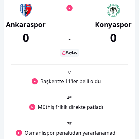
Ankaraspor
Konyaspor
0
0
-
Paylaş
0
’
Başkentte 11'ler belli oldu
45
’
Müthiş frikik direkte patladı
75
’
Osmanlıspor penaltıdan yararlanamadı