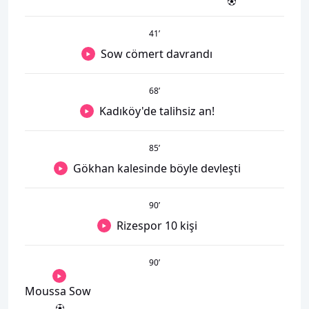
41
’
Sow cömert davrandı
68
’
Kadıköy'de talihsiz an!
85
’
Gökhan kalesinde böyle devleşti
90
’
Rizespor 10 kişi
90
’
Moussa Sow