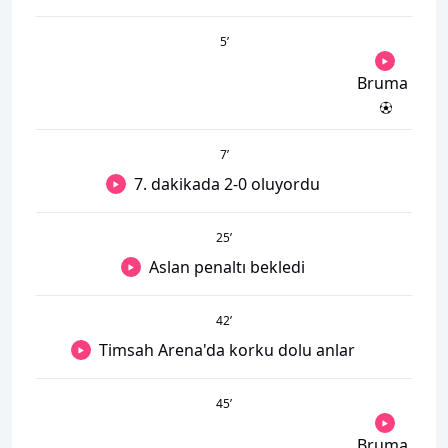
5
’
Bruma
7
’
7. dakikada 2-0 oluyordu
25
’
Aslan penaltı bekledi
42
’
Timsah Arena'da korku dolu anlar
45
’
Bruma