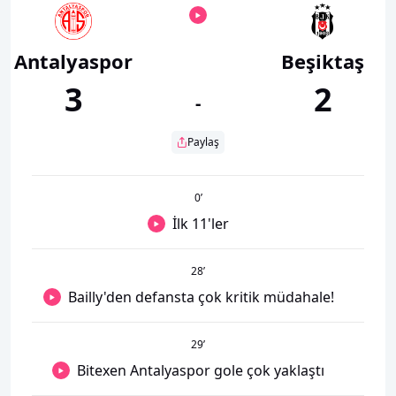
Antalyaspor
Beşiktaş
3
2
-
Paylaş
0
’
İlk 11'ler
28
’
Bailly'den defansta çok kritik müdahale!
29
’
Bitexen Antalyaspor gole çok yaklaştı