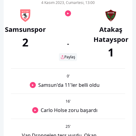
4 Kasım 2023, Cumartesi, 13:00
Samsunspor
Atakaş
Hatayspor
2
-
1
Paylaş
0
’
Samsun'da 11'ler belli oldu
16
’
Carlo Holse zoru başardı
25
’
Van Drongelen ters vurdu, Okan