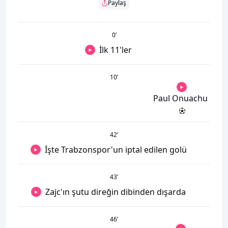
Paylaş
0
’
İlk 11'ler
10
’
Paul Onuachu
42
’
İşte Trabzonspor'un iptal edilen golü
43
’
Zajc'ın şutu direğin dibinden dışarda
46
’