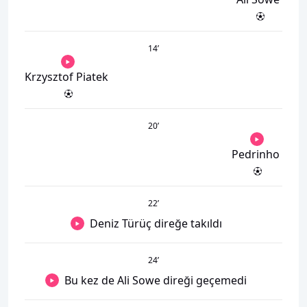
14
’
Krzysztof Piatek
20
’
Pedrinho
22
’
Deniz Türüç direğe takıldı
24
’
Bu kez de Ali Sowe direği geçemedi