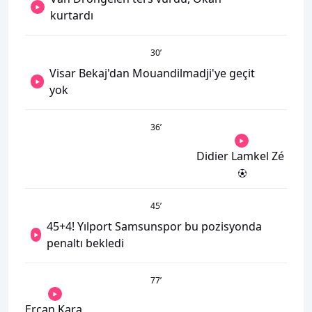
kurtardı
30
’
Visar Bekaj'dan Mouandilmadji'ye geçit
yok
36
’
Didier Lamkel Zé
45
’
45+4! Yılport Samsunspor bu pozisyonda
penaltı bekledi
77
’
Ercan Kara