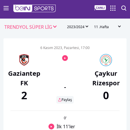
TRENDYOL SÜPER LİG
2023/2024
11 .Hafta
6 Kasım 2023, Pazartesi, 17:00
Gaziantep
Çaykur
FK
Rizespor
-
2
0
Paylaş
0
’
İlk 11'ler