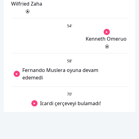
Wilfried Zaha
54
’
Kenneth Omeruo
58
’
Fernando Muslera oyuna devam
edemedi
70
’
Icardi çerçeveyi bulamadı!