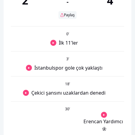
2
4
-
Paylaş
0
’
İlk 11'ler
3
’
İstanbulspor gole çok yaklaştı
18
’
Çekici şansını uzaklardan denedi
30
’
Erencan Yardımcı