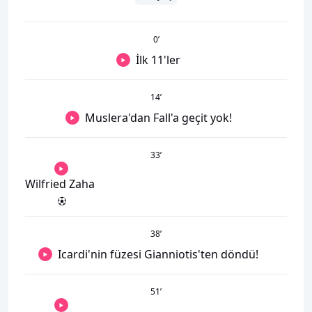
0
’
İlk 11'ler
14
’
Muslera'dan Fall'a geçit yok!
33
’
Wilfried Zaha
38
’
Icardi'nin füzesi Gianniotis'ten döndü!
51
’