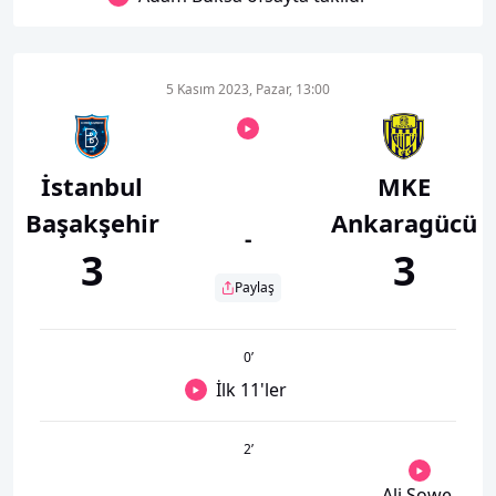
5 Kasım 2023, Pazar, 13:00
İstanbul
MKE
Başakşehir
Ankaragücü
-
3
3
Paylaş
0
’
İlk 11'ler
2
’
Ali Sowe