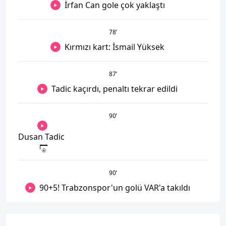
İrfan Can gole çok yaklaştı
78
’
Kırmızı kart: İsmail Yüksek
87
’
Tadic kaçırdı, penaltı tekrar edildi
90
’
Dusan Tadic
90
’
90+5! Trabzonspor'un golü VAR'a takıldı