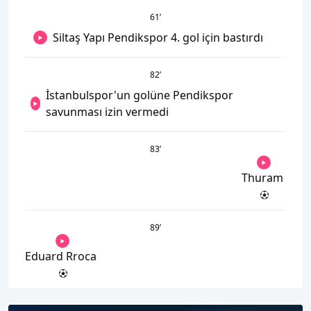
61
’
Siltaş Yapı Pendikspor 4. gol için bastırdı
82
’
İstanbulspor'un golüne Pendikspor
savunması izin vermedi
83
’
Thuram
89
’
Eduard Rroca