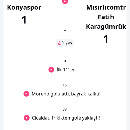
Konyaspor
Mısırlıcomtr
Fatih
1
Karagümrük
-
1
Paylaş
0
’
İlk 11'ler
16
’
Moreno golü attı, bayrak kalktı!
38
’
Cicaldau frikikten gole yaklaştı!