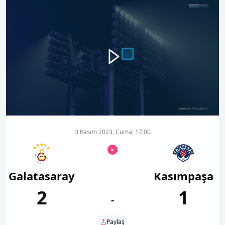
00:00
08:05
3 Kasım 2023, Cuma, 17:00
Galatasaray
Kasımpaşa
2
1
-
Paylaş