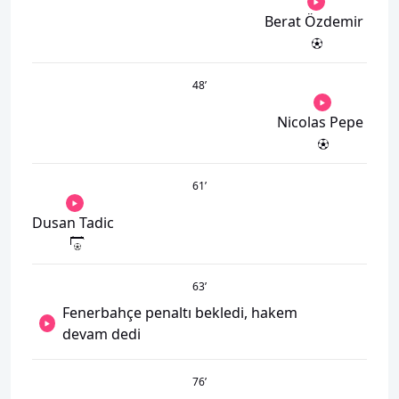
Berat Özdemir
48
’
Nicolas Pepe
61
’
Dusan Tadic
63
’
Fenerbahçe penaltı bekledi, hakem
devam dedi
76
’