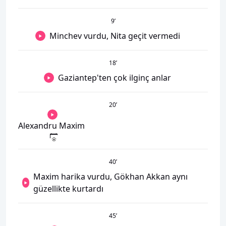
9
’
Minchev vurdu, Nita geçit vermedi
18
’
Gaziantep'ten çok ilginç anlar
20
’
Alexandru Maxim
40
’
Maxim harika vurdu, Gökhan Akkan aynı
güzellikte kurtardı
45
’