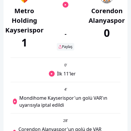
Metro
Corendon
Holding
Alanyaspor
Kayserispor
0
-
1
Paylaş
0
’
İlk 11'ler
4
’
Mondihome Kayserispor'un golü VAR'ın
uyarısıyla iptal edildi
28
’
Corendon Alanyaspor'un golü de VAR