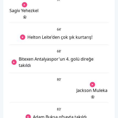
Sagiv Yehezkel
64
’
Helton Leite'den çok şık kurtarış!
68
’
Bitexen Antalyaspor'un 4. golü direğe
takıldı
80
’
Jackson Muleka
83
’
Adam Buksa ofsayta takıldı