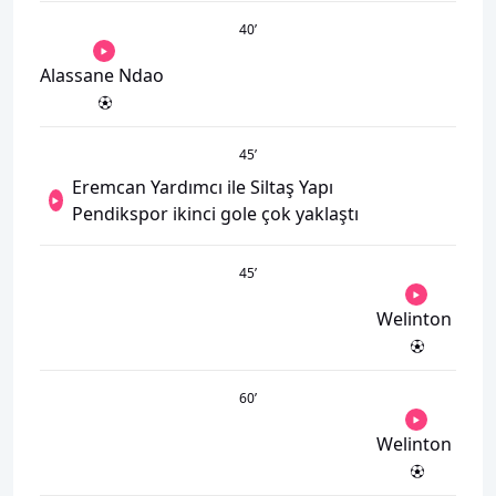
40
’
Alassane Ndao
45
’
Eremcan Yardımcı ile Siltaş Yapı
Pendikspor ikinci gole çok yaklaştı
45
’
Welinton
60
’
Welinton