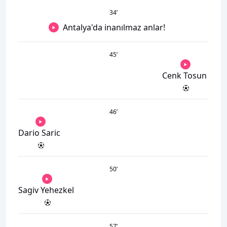
34
’
Antalya'da inanılmaz anlar!
45
’
Cenk Tosun
46
’
Dario Saric
50
’
Sagiv Yehezkel
57
’