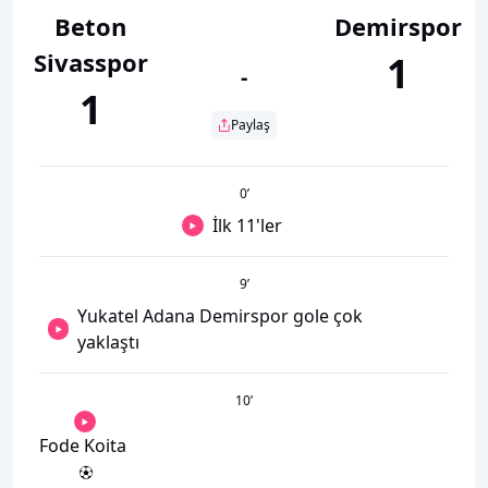
Beton
Demirspor
Sivasspor
1
-
1
Paylaş
0
’
İlk 11'ler
9
’
Yukatel Adana Demirspor gole çok
yaklaştı
10
’
Fode Koita