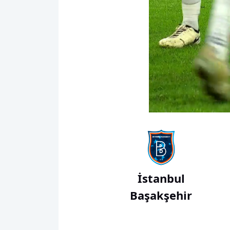
00:16
İstanbul
Başakşehir