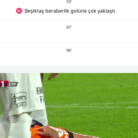
53
’
Beşiktaş beraberlik golüne çok yaklaştı
67
’
90
’