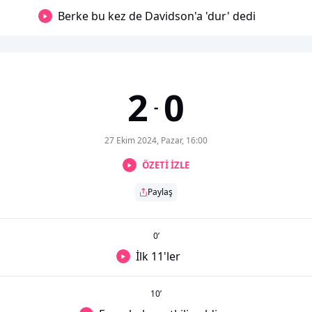
Berke bu kez de Davidson'a 'dur' dedi
2
0
-
27 Ekim 2024, Pazar, 16:00
ÖZETİ İZLE
Paylaş
0
’
İlk 11'ler
10
’