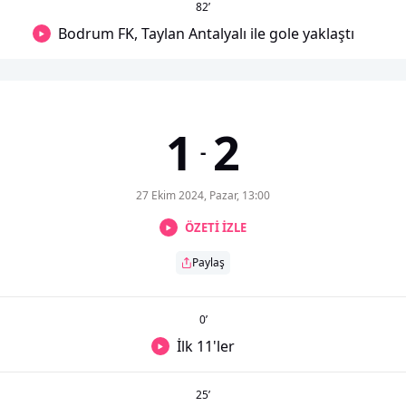
82
’
Bodrum FK, Taylan Antalyalı ile gole yaklaştı
1
2
-
27 Ekim 2024, Pazar, 13:00
ÖZETİ İZLE
Paylaş
0
’
İlk 11'ler
25
’