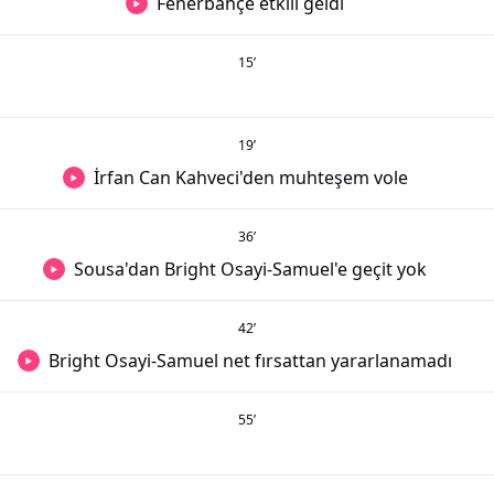
Fenerbahçe etkili geldi
15
’
19
’
İrfan Can Kahveci'den muhteşem vole
36
’
Sousa'dan Bright Osayi-Samuel'e geçit yok
42
’
Bright Osayi-Samuel net fırsattan yararlanamadı
55
’