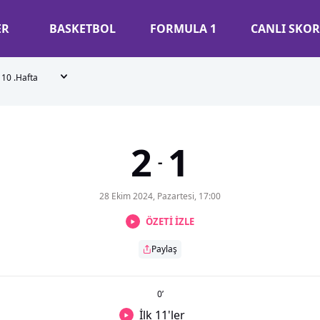
ER
BASKETBOL
FORMULA 1
CANLI SKOR
10 .Hafta
2
1
-
28 Ekim 2024, Pazartesi, 17:00
ÖZETİ İZLE
Paylaş
0
’
İlk 11'ler