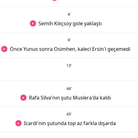
4
’
Semih Kılıçsoy gole yaklaştı
6
’
Önce Yunus sonra Osimhen, kaleci Ersin'i geçemedi
13
’
44
’
Rafa Silva'nın şutu Muslera'da kaldı
45
’
Icardi'nin şutunda top az farkla dışarda