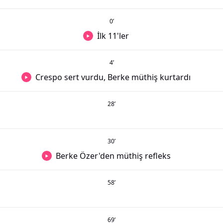
0
’
İlk 11'ler
4
’
Crespo sert vurdu, Berke müthiş kurtardı
28
’
30
’
Berke Özer'den müthiş refleks
58
’
69
’