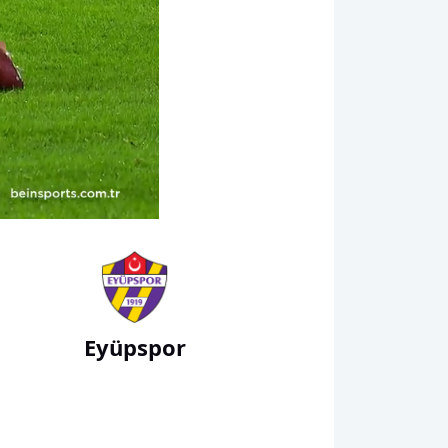
01:51
Eyüpspor