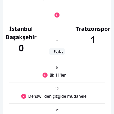
İstanbul
Trabzonspor
Başakşehir
1
-
0
Paylaş
0
’
İlk 11'ler
10
’
Denswil'den çizgide müdahele!
35
’