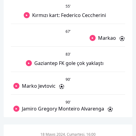
55
’
Kırmızı kart: Federico Ceccherini
67
’
Markao
83
’
Gaziantep FK gole çok yaklaştı
90
’
Marko Jevtovic
90
’
Jamiro Gregory Monteiro Alvarenga
18 Mayıs 2024, Cumartesi, 16:00