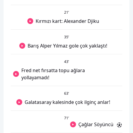
21
’
Kırmızı kart: Alexander Djiku
35
’
Barış Alper Yılmaz gole çok yaklaştı!
43
’
Fred net fırsatta topu ağlara
yollayamadı!
63
’
Galatasaray kalesinde çok ilginç anlar!
71
’
Çağlar Söyüncü