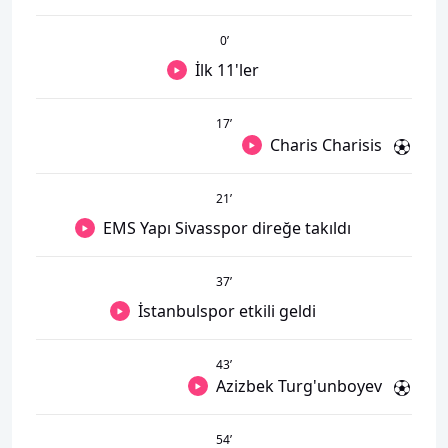
0
’
İlk 11'ler
17
’
Charis Charisis
21
’
EMS Yapı Sivasspor direğe takıldı
37
’
İstanbulspor etkili geldi
43
’
Azizbek Turg'unboyev
54
’