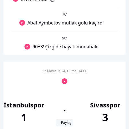
76
’
Abat Aymbetov mutlak golü kaçırdı
90
’
90+3! Çizgide hayati müdahale
17 Mayıs 2024, Cuma, 14:00
İstanbulspor
Sivasspor
-
1
3
Paylaş