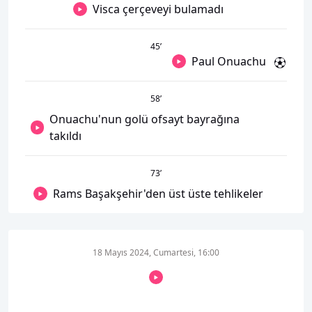
Visca çerçeveyi bulamadı
45
’
Paul Onuachu
58
’
Onuachu'nun golü ofsayt bayrağına
takıldı
73
’
Rams Başakşehir'den üst üste tehlikeler
18 Mayıs 2024, Cumartesi, 16:00