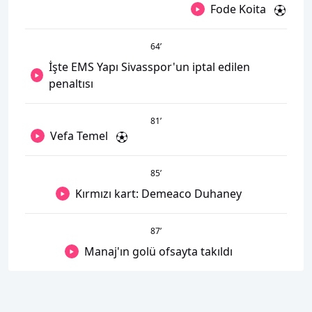
Fode Koita
64
’
İşte EMS Yapı Sivasspor'un iptal edilen
penaltısı
81
’
Vefa Temel
85
’
Kırmızı kart: Demeaco Duhaney
87
’
Manaj'ın golü ofsayta takıldı