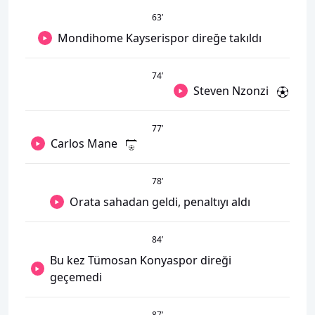
63
’
Mondihome Kayserispor direğe takıldı
74
’
Steven Nzonzi
77
’
Carlos Mane
78
’
Orata sahadan geldi, penaltıyı aldı
84
’
Bu kez Tümosan Konyaspor direği
geçemedi
87
’