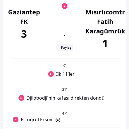
Gaziantep
Mısırlıcomtr
FK
Fatih
Karagümrük
3
-
1
Paylaş
0
’
İlk 11'ler
31
’
Djilobodji'nin kafası direkten döndü
47
’
Ertuğrul Ersoy