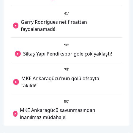
45
’
Garry Rodrigues net fırsattan
faydalanamadı!
58
’
Siltaş Yapı Pendikspor gole çok yaklaştı!
75
’
MKE Ankaragücü'nün golü ofsayta
takıldı!
90
’
MKE Ankaragücü savunmasından
inanılmaz müdahale!