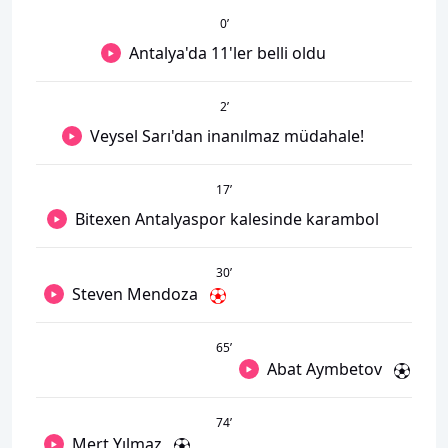
0
’
Antalya'da 11'ler belli oldu
2
’
Veysel Sarı'dan inanılmaz müdahale!
17
’
Bitexen Antalyaspor kalesinde karambol
30
’
Steven Mendoza
65
’
Abat Aymbetov
74
’
Mert Yılmaz