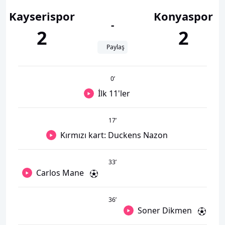
Kayserispor
Konyaspor
-
2
2
Paylaş
0
’
İlk 11'ler
17
’
Kırmızı kart: Duckens Nazon
33
’
Carlos Mane
36
’
Soner Dikmen