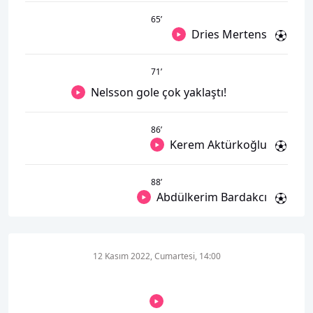
65
’
Dries Mertens
71
’
Nelsson gole çok yaklaştı!
86
’
Kerem Aktürkoğlu
88
’
Abdülkerim Bardakcı
12 Kasım 2022, Cumartesi, 14:00