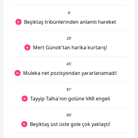
4
’
Beşiktaş tribünlerinden anlamlı hareket
29
’
Mert Günok'tan harika kurtarış!
45
’
Muleka net pozisyondan yararlanamadı!
81
’
Tayyip Talha'nın golüne VAR engeli
89
’
Beşiktaş üst üste gole çok yaklaştı!