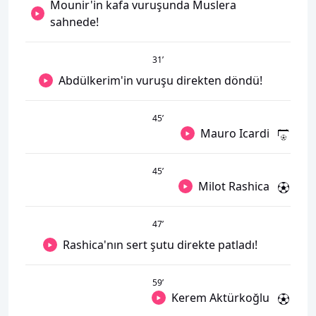
Mounir'in kafa vuruşunda Muslera
sahnede!
31
’
Abdülkerim'in vuruşu direkten döndü!
45
’
Mauro Icardi
45
’
Milot Rashica
47
’
Rashica'nın sert şutu direkte patladı!
59
’
Kerem Aktürkoğlu