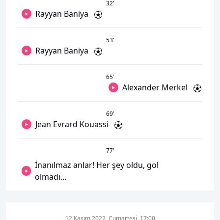
32
’
Rayyan Baniya
53
’
Rayyan Baniya
65
’
Alexander Merkel
69
’
Jean Evrard Kouassi
77
’
İnanılmaz anlar! Her şey oldu, gol
olmadı...
12 Kasım 2022, Cumartesi, 17:00