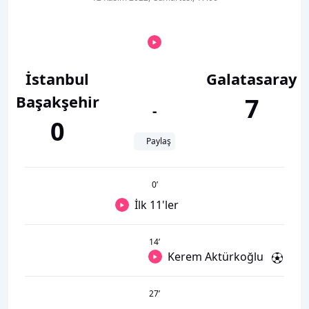
İstanbul
Galatasaray
Başakşehir
7
-
0
Paylaş
0
’
İlk 11'ler
14
’
Kerem Aktürkoğlu
27
’