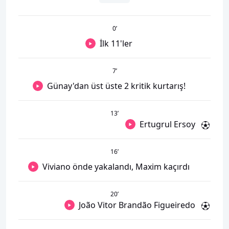
0
’
İlk 11'ler
7
’
Günay'dan üst üste 2 kritik kurtarış!
13
’
Ertugrul Ersoy
16
’
Viviano önde yakalandı, Maxim kaçırdı
20
’
João Vitor Brandão Figueiredo