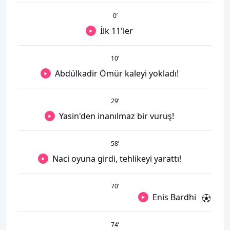
0
’
İlk 11'ler
10
’
Abdülkadir Ömür kaleyi yokladı!
29
’
Yasin'den inanılmaz bir vuruş!
58
’
Naci oyuna girdi, tehlikeyi yarattı!
70
’
Enis Bardhi
74
’