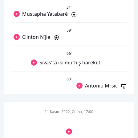
31
’
Mustapha Yatabaré
59
’
Clinton N'Jie
66
’
Sivas'ta iki müthiş hareket
83
’
Antonio Mrsic
11 Kasım 2022, Cuma, 17:00