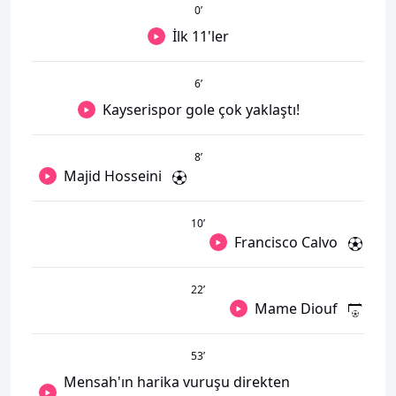
0
’
İlk 11'ler
6
’
Kayserispor gole çok yaklaştı!
8
’
Majid Hosseini
10
’
Francisco Calvo
22
’
Mame Diouf
53
’
Mensah'ın harika vuruşu direkten