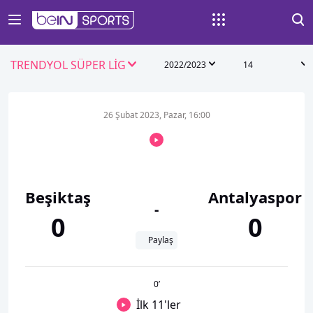
TRENDYOL SÜPER LİG
2022/2023
14
26 Şubat 2023, Pazar, 16:00
Beşiktaş
Antalyaspor
-
0
0
Paylaş
0
’
İlk 11'ler