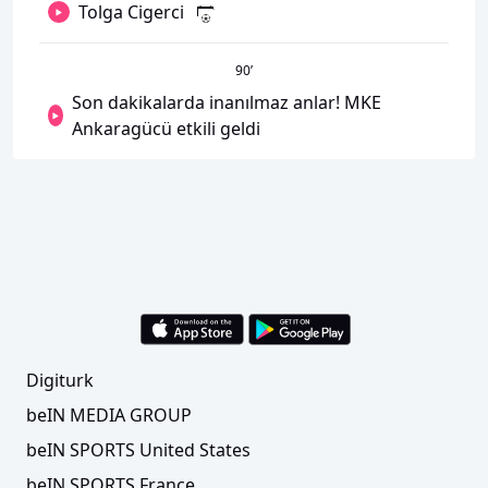
Tolga Cigerci
90
’
Son dakikalarda inanılmaz anlar! MKE
Ankaragücü etkili geldi
Digiturk
beIN MEDIA GROUP
beIN SPORTS United States
beIN SPORTS France