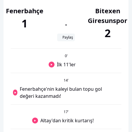
Fenerbahçe
Bitexen
Giresunspor
1
-
2
Paylaş
0
’
İlk 11'ler
14
’
Fenerbahçe'nin kaleyi bulan topu gol
değeri kazanmadı!
17
’
Altay'dan kritik kurtarış!