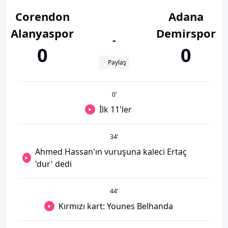
Corendon
Adana
Alanyaspor
Demirspor
-
0
0
Paylaş
0
’
İlk 11'ler
34
’
Ahmed Hassan'ın vuruşuna kaleci Ertaç
'dur' dedi
44
’
Kırmızı kart: Younes Belhanda