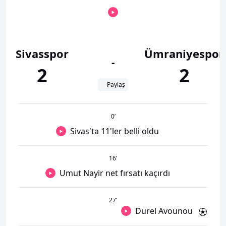
Sivasspor
Ümraniyespor
-
2
2
Paylaş
0
’
Sivas'ta 11'ler belli oldu
16
’
Umut Nayir net fırsatı kaçırdı
27
’
Durel Avounou