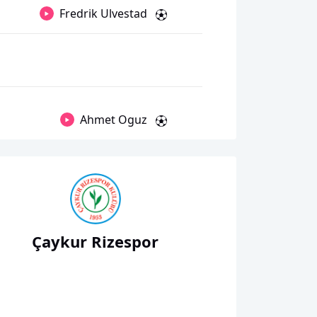
Fredrik Ulvestad
Ahmet Oguz
Çaykur Rizespor