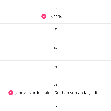
0
’
İlk 11'ler
7
’
16
’
20
’
23
’
Jahovic vurdu, kaleci Gökhan son anda çeldi
35
’