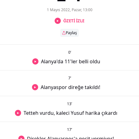
1 Mayıs 2022, Pazar, 13:00
ÖZETİ İZLE
Paylaş
0
’
Alanya'da 11'ler belli oldu
7
’
Alanyaspor direğe takıldı!
13
’
Tetteh vurdu, kaleci Yusuf harika çıkardı
17
’
Direkler Alanyaspor'a geçit vermiyor!