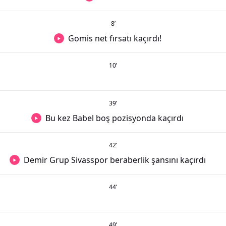
8
’
Gomis net fırsatı kaçırdı!
10
’
39
’
Bu kez Babel boş pozisyonda kaçırdı
42
’
Demir Grup Sivasspor beraberlik şansını kaçırdı
44
’
49
’