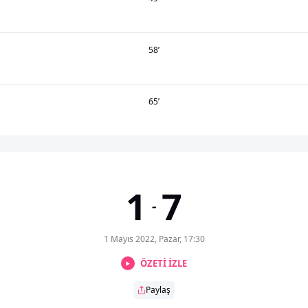
58
’
65
’
1
7
-
1 Mayıs 2022, Pazar, 17:30
ÖZETİ İZLE
Paylaş