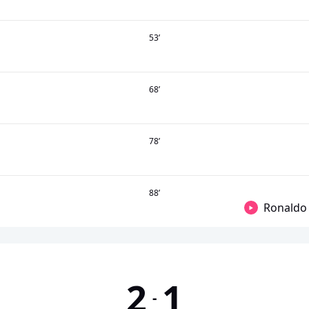
53
’
68
’
78
’
88
’
Ronaldo
2
1
-