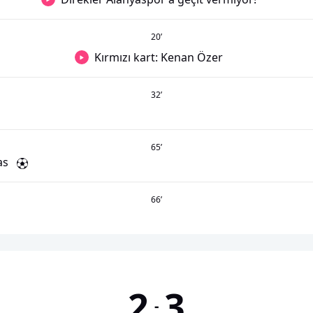
20
’
Kırmızı kart: Kenan Özer
32
’
65
’
as
66
’
2
3
-