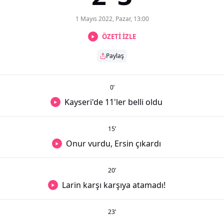
1 Mayıs 2022, Pazar, 13:00
ÖZETİ İZLE
Paylaş
0
’
Kayseri'de 11'ler belli oldu
15
’
Onur vurdu, Ersin çıkardı
20
’
Larin karşı karşıya atamadı!
23
’