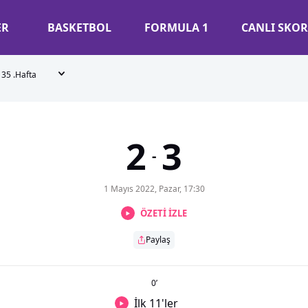
ER
BASKETBOL
FORMULA 1
CANLI SKOR
35 .Hafta
2
3
-
1 Mayıs 2022, Pazar, 17:30
ÖZETİ İZLE
Paylaş
0
’
İlk 11'ler