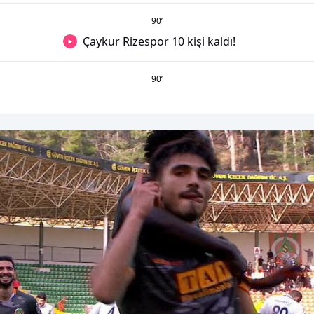
90
’
Çaykur Rizespor 10 kişi kaldı!
90
’