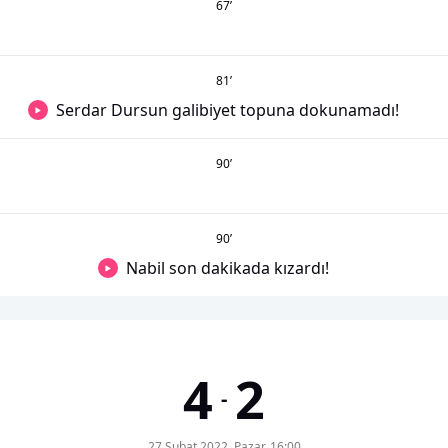
67
’
81
’
Serdar Dursun galibiyet topuna dokunamadı!
90
’
90
’
Nabil son dakikada kızardı!
4
2
-
27 Şubat 2022, Pazar, 16:00