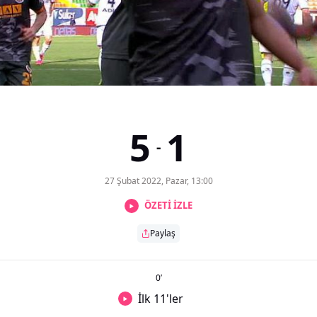
5
1
-
27 Şubat 2022, Pazar, 13:00
ÖZETİ İZLE
Paylaş
0
’
İlk 11'ler