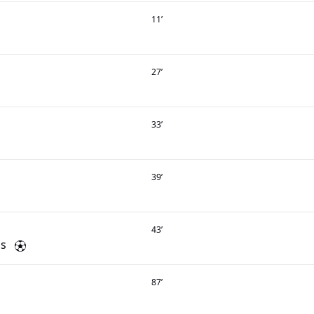
11
’
27
’
33
’
39
’
43
’
is
87
’