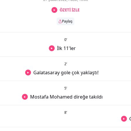
ÖZETİ İZLE
Paylaş
0
’
İlk 11'ler
2
’
Galatasaray gole çok yaklaştı!
5
’
Mostafa Mohamed direğe takıldı
8
’