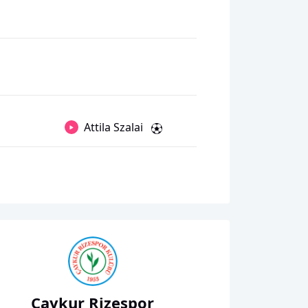
Attila Szalai
Çaykur Rizespor