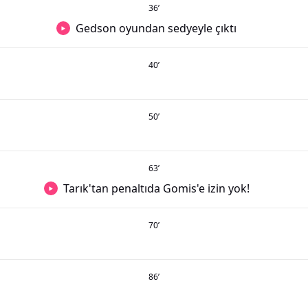
36
’
Gedson oyundan sedyeyle çıktı
40
’
50
’
63
’
Tarık'tan penaltıda Gomis'e izin yok!
70
’
86
’