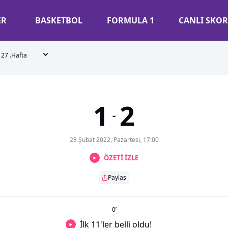
ER
BASKETBOL
FORMULA 1
CANLI SKOR
27 .Hafta
1
2
-
28 Şubat 2022, Pazartesi, 17:00
ÖZETİ İZLE
Paylaş
0
’
İlk 11'ler belli oldu!