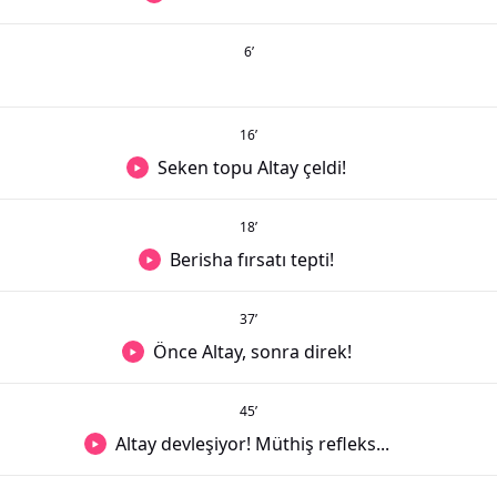
6
’
16
’
Seken topu Altay çeldi!
18
’
Berisha fırsatı tepti!
37
’
Önce Altay, sonra direk!
45
’
Altay devleşiyor! Müthiş refleks...