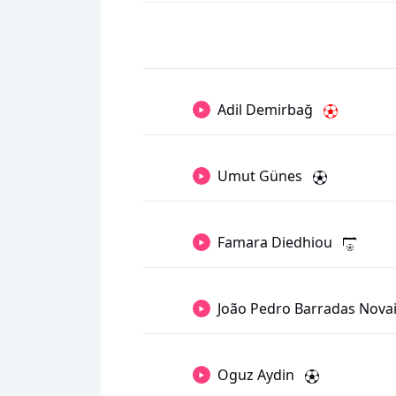
Adil Demirbağ
Umut Günes
Famara Diedhiou
João Pedro Barradas Nova
Oguz Aydin