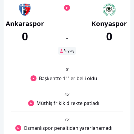
Ankaraspor
Konyaspor
0
0
-
Paylaş
0
’
Başkentte 11'ler belli oldu
45
’
Müthiş frikik direkte patladı
75
’
Osmanlıspor penaltıdan yararlanamadı