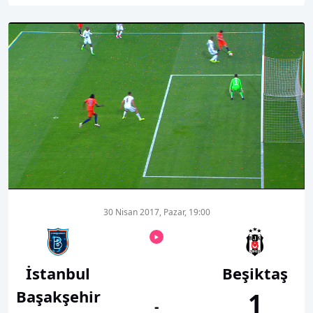
00:01
00:00
30 Nisan 2017, Pazar, 19:00
İstanbul
Beşiktaş
Başakşehir
1
-