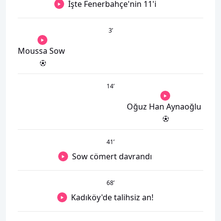
İşte Fenerbahçe'nin 11'i
3
’
Moussa Sow
14
’
Oğuz Han Aynaoğlu
41
’
Sow cömert davrandı
68
’
Kadıköy'de talihsiz an!