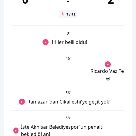
-
Paylaş
0
’
11'ler belli oldu!
46
’
Ricardo Vaz Te
56
’
Ramazan'dan Cikalleshi'ye geçit yok!
58
’
İşte Akhisar Belediyespor'un penaltı
beklediği an!