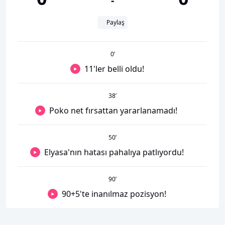
-
Paylaş
0
’
11'ler belli oldu!
38
’
Poko net fırsattan yararlanamadı!
50
’
Elyasa'nın hatası pahalıya patlıyordu!
90
’
90+5'te inanılmaz pozisyon!