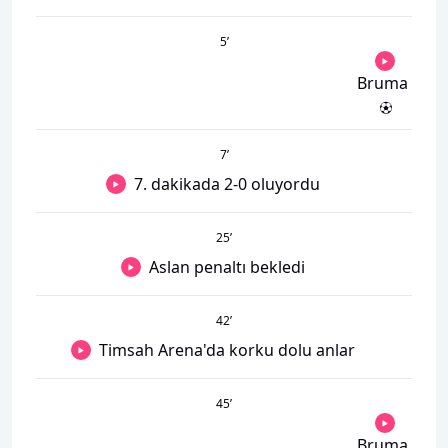
5
’
Bruma
7
’
7. dakikada 2-0 oluyordu
25
’
Aslan penaltı bekledi
42
’
Timsah Arena'da korku dolu anlar
45
’
Bruma