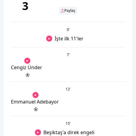
3
Paylaş
0
’
İşte ilk 11'ler
7
’
Cengiz Ünder
12
’
Emmanuel Adebayor
15
’
Beşiktaş'a direk engeli