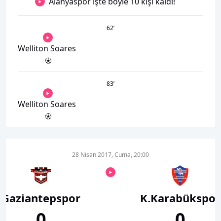
Alanyaspor işte böyle 10 kişi kaldı!
62
’
Welliton Soares
83
’
Welliton Soares
28 Nisan 2017, Cuma, 20:00
Gaziantepspor
K.Karabükspor
0
0